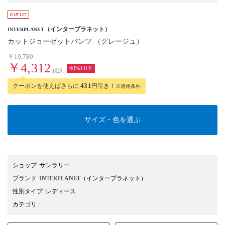
（インタープラネット）
INTERPLANET
カットジョーゼットパンツ （グレージュ）
￥10,780
￥4,312
60%OFF
税込
クーポンを使えばさらに
431
円引き！
※適用条件
サイズ・色を選ぶ
ショップ
:
サンラリー
ブランド
:
INTERPLANET
（インタープラネット）
性別タイプ
:
レディース
カテゴリ
: