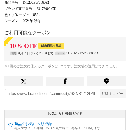
商品番号
： IN5209EW016032
ブランド商品番号
： 23172009 052
色
： グレージュ（052）
シーズン
： 2024年 秋冬
ご利用可能なクーポン
10
%
OFF
対象商品を見る
8月11日 (Tue) 23:58まで
SCYH-1712-2608060A
期間
コード
※1回のご注文に使えるクーポンは1つです。注文後の適用はできません。
URLをコピー
お気に入り登録ガイド
商品
のお気に入り登録
再入荷やセール開始、残り１点の時にいち早くご連絡します