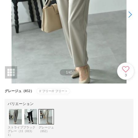
1
/
45
3
グレージュ（052）
F フリー/F フリー
×
バリエーション
ストライプ
ブラック
グレージュ
グレー（11
（013）
（052）
1）