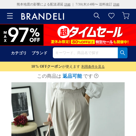
熊本地震の影響による配送遅延
｜ 7/30(木)14時〜 送料改訂
詳細
詳細
カテゴリ
ブランド
10% OFF
クーポン
が使えます
利用条件を見る
この商品は
返品可能
です