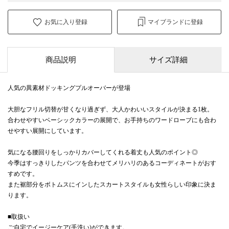
お気に入り登録
マイブランドに登録
商品説明
サイズ詳細
人気の異素材ドッキングプルオーバーが登場
大胆なフリル切替が甘くなり過ぎず、大人かわいいスタイルが決まる1枚。
合わせやすいベーシックカラーの展開で、お手持ちのワードローブにも合わ
せやすい展開にしています。
気になる腰回りをしっかりカバーしてくれる着丈も人気のポイント◎
今季はすっきりしたパンツを合わせてメリハリのあるコーディネートがおす
すめです。
また裾部分をボトムスにインしたスカートスタイルも女性らしい印象に決ま
ります。
■取扱い
ご自宅でイージーケア(手洗い)ができます。