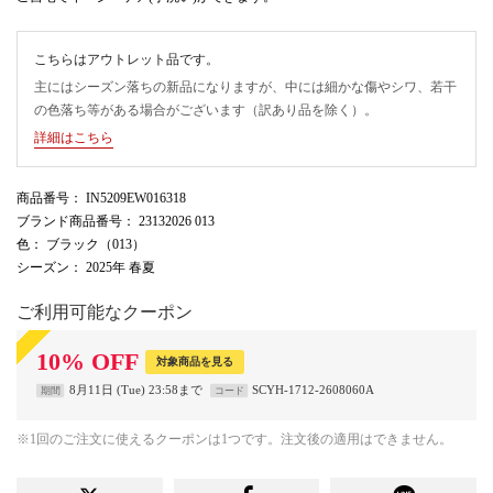
こちらはアウトレット品です。
主にはシーズン落ちの新品になりますが、中には細かな傷やシワ、若干
の色落ち等がある場合がございます（訳あり品を除く）。
詳細はこちら
商品番号
： IN5209EW016318
ブランド商品番号
： 23132026 013
色
： ブラック（013）
シーズン
： 2025年 春夏
ご利用可能なクーポン
10
%
OFF
対象商品を見る
8月11日 (Tue) 23:58まで
SCYH-1712-2608060A
期間
コード
※1回のご注文に使えるクーポンは1つです。注文後の適用はできません。