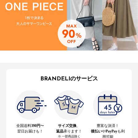
BRANDELIのサービス
全国送料
390円
〜
サイズ交換
、
豊富な決済！
翌日お届けも！
返品
承ります！
後払い
や
PayPay
も利
※ 一部商品除く
用可能