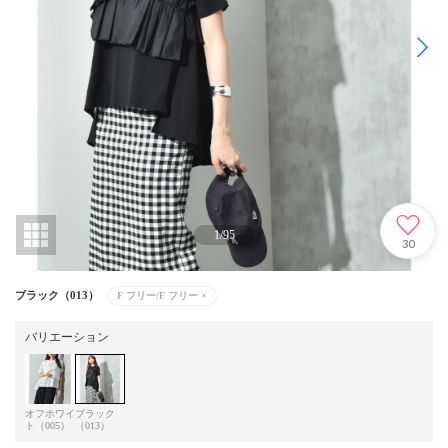
1
/
95
30
ブラック（013）
F フリー/F フリー
×
バリエーション
オフホワイ
ブラック
ト（005）
（013）