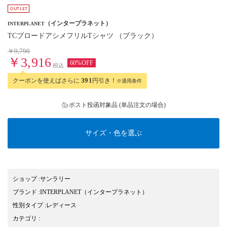
（インタープラネット）
INTERPLANET
TCブロードアシメフリルTシャツ （ブラック）
￥9,790
￥3,916
60%OFF
税込
クーポンを使えばさらに
391
円引き！
※適用条件
ポスト投函対象品 (単品注文の場合)
サイズ・色を選ぶ
ショップ
:
サンラリー
ブランド
:
INTERPLANET
（インタープラネット）
性別タイプ
:
レディース
カテゴリ
: