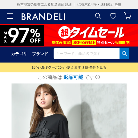
熊本地震の影響による配送遅延
｜ 7/30(木)14時〜 送料改訂
詳細
詳細
カテゴリ
ブランド
10% OFF
クーポン
が使えます
利用条件を見る
この商品は
返品可能
です