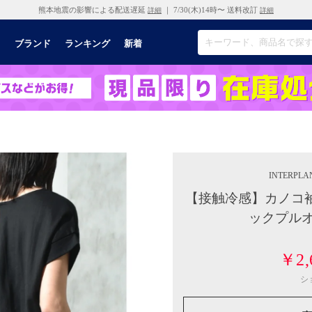
熊本地震の影響による配送遅延
｜ 7/30(木)14時〜 送料改訂
詳細
詳細
リ
ブランド
ランキング
新着
INTERPLA
【接触冷感】カノコ袖
ックプルオ
￥2,
シ