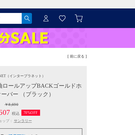
[ 前に戻る ]
NET
（インタープラネット）
ロールアップBACKゴールドホ
ーバー （ブラック）
￥8,690
607
70%OFF
税込
ョップ：
サンラリー