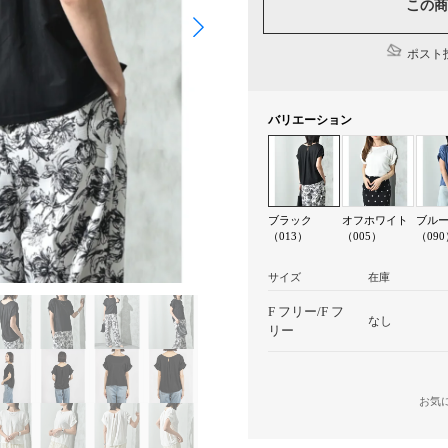
この商
ポスト投
バリエーション
ブラック
オフホワイト
ブル
（013）
（005）
（090
サイズ
在庫
F フリー/F フ
なし
リー
お気