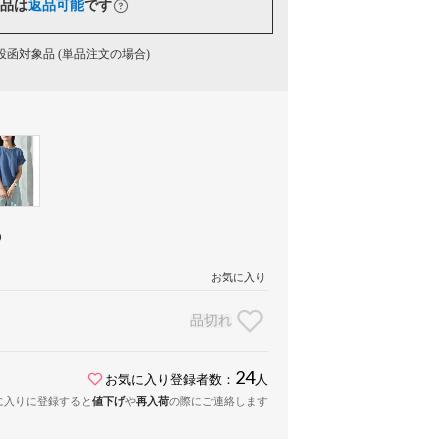
品は
返品可能
です
函対象品 (単品注文の場合)
ー
）
お気に入り
品切れ
24
お気に入り登録者数：
人
に入りに登録すると
値下げ
や
再入荷
の際にご連絡します