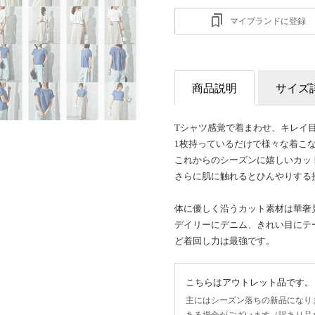
マイブランドに登録
商品説明
サイズ
Tシャツ感覚で着まわせ、キレイ
1枚持っているだけで様々な着こ
これからのシーズンに嬉しいカッ
さらに肌に触れるとひんやりする
体に優しく沿うカット素材は華奢
デイリーにデニム、きれい目にテ
ど着回し力は最強です。
こちらはアウトレット品です。
主にはシーズン落ちの新品になり
ある場合がございます（訳あり品