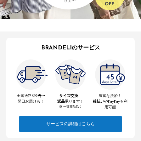
BRANDELIのサービス
全国送料
390円
〜
サイズ交換
、
豊富な決済！
翌日お届けも！
返品
承ります！
後払い
や
PayPay
も利
※ 一部商品除く
用可能
サービスの詳細はこちら