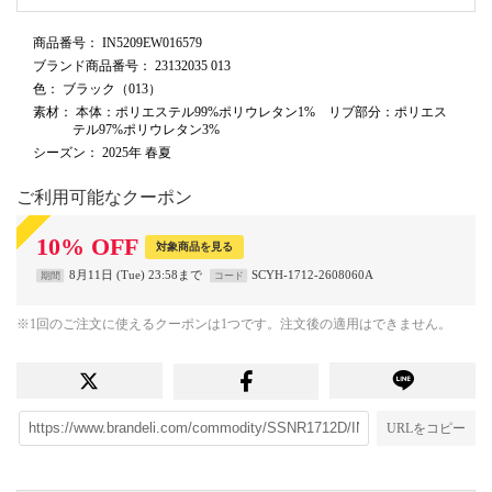
商品番号
： IN5209EW016579
ブランド商品番号
： 23132035 013
色
： ブラック（013）
素材
： 本体：ポリエステル99%ポリウレタン1% リブ部分：ポリエス
テル97%ポリウレタン3%
シーズン
： 2025年 春夏
ご利用可能なクーポン
10
%
OFF
対象商品を見る
8月11日 (Tue) 23:58まで
SCYH-1712-2608060A
期間
コード
※1回のご注文に使えるクーポンは1つです。注文後の適用はできません。
URLをコピー