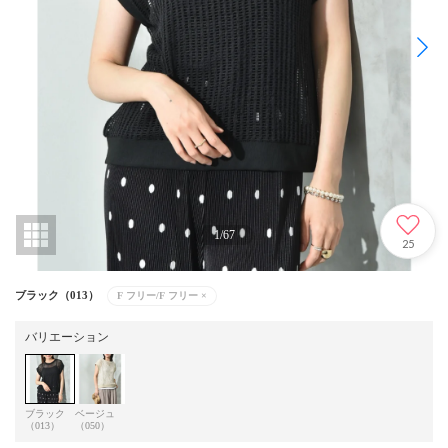
1
/
67
25
ブラック（013）
F フリー/F フリー
×
バリエーション
ブラック
ベージュ
（013）
（050）