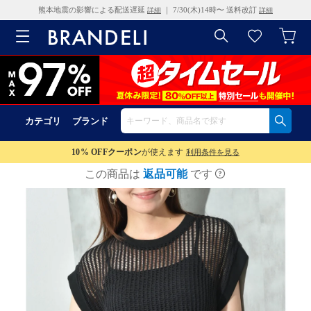
熊本地震の影響による配送遅延
｜ 7/30(木)14時〜 送料改訂
詳細
詳細
カテゴリ
ブランド
10% OFF
クーポン
が使えます
利用条件を見る
この商品は
返品可能
です