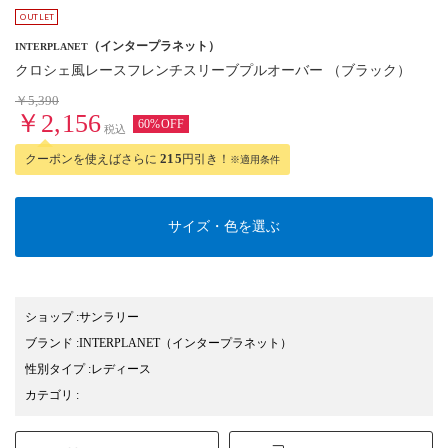
（インタープラネット）
INTERPLANET
クロシェ風レースフレンチスリーブプルオーバー （ブラック）
￥5,390
￥2,156
60%OFF
税込
クーポンを使えばさらに
215
円引き！
※適用条件
サイズ・色を選ぶ
ショップ
:
サンラリー
ブランド
:
INTERPLANET
（インタープラネット）
性別タイプ
:
レディース
カテゴリ
: