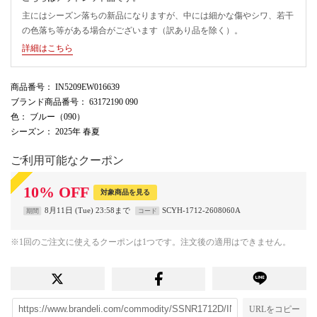
主にはシーズン落ちの新品になりますが、中には細かな傷やシワ、若干
の色落ち等がある場合がございます（訳あり品を除く）。
詳細はこちら
商品番号
： IN5209EW016639
ブランド商品番号
： 63172190 090
色
： ブルー（090）
シーズン
： 2025年 春夏
ご利用可能なクーポン
10
%
OFF
対象商品を見る
8月11日 (Tue) 23:58まで
SCYH-1712-2608060A
期間
コード
※1回のご注文に使えるクーポンは1つです。注文後の適用はできません。
URLをコピー