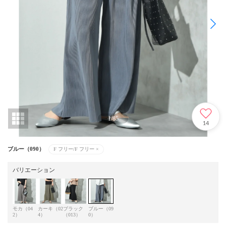
1
/
85
14
ブルー（090）
F フリー/F フリー
×
バリエーション
モカ（04
カーキ（02
ブラック
ブルー（09
2）
4）
（013）
0）