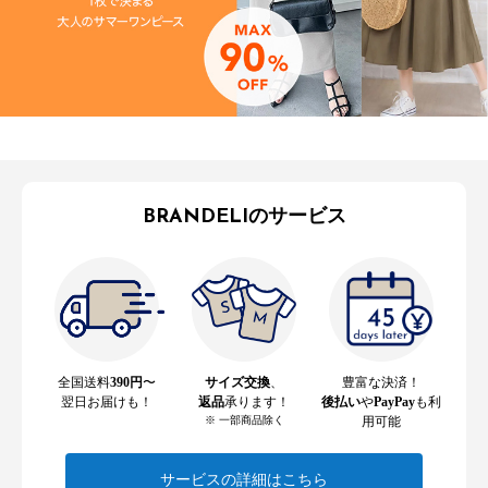
BRANDELIのサービス
全国送料
390円
〜
サイズ交換
、
豊富な決済！
翌日お届けも！
返品
承ります！
後払い
や
PayPay
も利
※ 一部商品除く
用可能
サービスの詳細はこちら