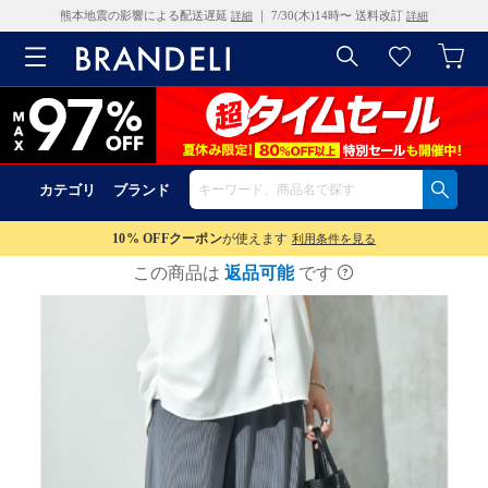
熊本地震の影響による配送遅延
｜ 7/30(木)14時〜 送料改訂
詳細
詳細
カテゴリ
ブランド
10% OFF
クーポン
が使えます
利用条件を見る
この商品は
返品可能
です