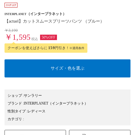
（インタープラネット）
INTERPLANET
【actuel】カットスムースプリーツパンツ （ブルー）
￥3,190
￥1,595
50%OFF
税込
クーポンを使えばさらに
159
円引き！
※適用条件
サイズ・色を選ぶ
ショップ
:
サンラリー
ブランド
:
INTERPLANET
（インタープラネット）
性別タイプ
:
レディース
カテゴリ
: