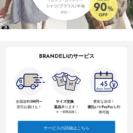
BRANDELIのサービス
全国送料
390円
〜
サイズ交換
、
豊富な決済！
翌日お届けも！
返品
承ります！
後払い
や
PayPay
も利
※ 一部商品除く
用可能
サービスの詳細はこちら