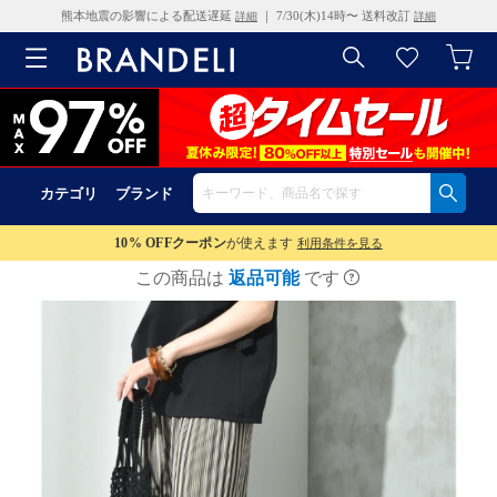
熊本地震の影響による配送遅延
｜ 7/30(木)14時〜 送料改訂
詳細
詳細
カテゴリ
ブランド
10% OFF
クーポン
が使えます
利用条件を見る
この商品は
返品可能
です