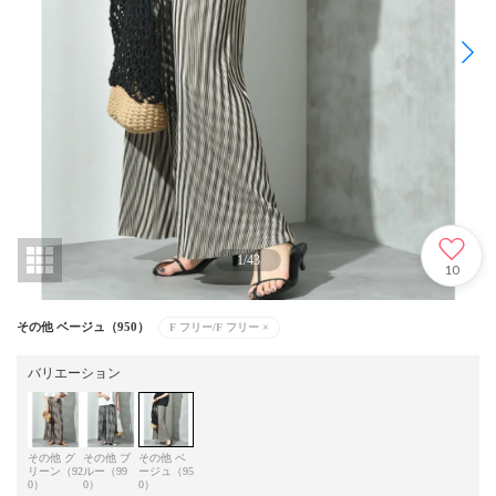
1
/
43
10
その他 ベージュ（950）
F フリー/F フリー
×
バリエーション
その他 グ
その他 ブ
その他 ベ
リーン（92
ルー（99
ージュ（95
0）
0）
0）