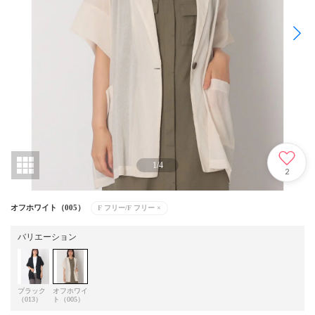
1
/
4
2
オフホワイト（005）
F フリー/F フリー
×
バリエーション
ブラック
オフホワイ
（013）
ト（005）