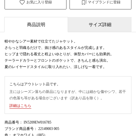
お気に入り登録
マイブランドに登録
商品説明
サイズ詳細
軽やかなシアー素材で仕立てたジャケット。
さらっと羽織るだけで、抜け感のあるスタイルが完成します。
ヒップまで隠れる着丈と程よいゆとりが、体型カバーにも効果的。
テーラードカラーとフロントのポケットで、きちんと感も演出。
夏のレイヤードスタイルに取り入れたい、涼しげな一着です。
こちらはアウトレット品です。
主にはシーズン落ちの新品になりますが、中には細かな傷やシワ、若干
の色落ち等がある場合がございます（訳あり品を除く）。
詳細はこちら
商品番号
： IN5209EW016785
ブランド商品番号
： 22149003 005
色
： オフホワイト（005）