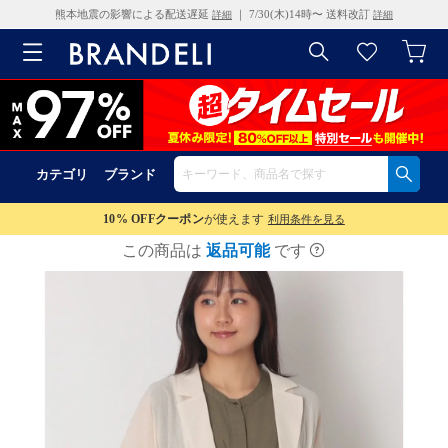
熊本地震の影響による配送遅延
｜ 7/30(木)14時〜 送料改訂
詳細
詳細
カテゴリ
ブランド
10% OFF
クーポン
が使えます
利用条件を見る
この商品は
返品可能
です