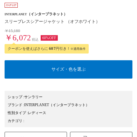
（インタープラネット）
INTERPLANET
スリーブレスシアージャケット （オフホワイト）
￥15,180
￥6,072
60%OFF
税込
クーポンを使えばさらに
607
円引き！
※適用条件
サイズ・色を選ぶ
ショップ
:
サンラリー
ブランド
:
INTERPLANET
（インタープラネット）
性別タイプ
:
レディース
カテゴリ
: