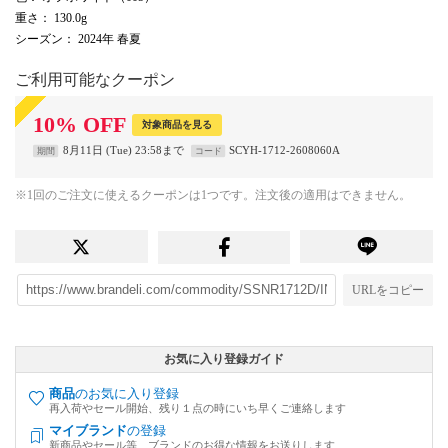
重さ
： 130.0g
シーズン
： 2024年 春夏
ご利用可能なクーポン
10
%
OFF
対象商品を見る
8月11日 (Tue) 23:58まで
SCYH-1712-2608060A
期間
コード
※1回のご注文に使えるクーポンは1つです。注文後の適用はできません。
URLをコピー
お気に入り登録ガイド
商品
のお気に入り登録
再入荷やセール開始、残り１点の時にいち早くご連絡します
マイブランド
の登録
新商品やセール等、ブランドのお得な情報をお送りします