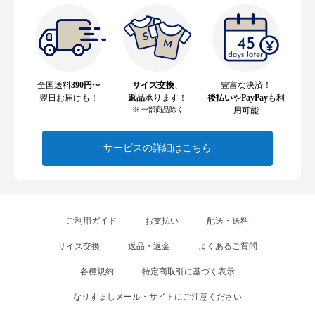
全国送料
390円
〜
サイズ交換
、
豊富な決済！
翌日お届けも！
返品
承ります！
後払い
や
PayPay
も利
※ 一部商品除く
用可能
サービスの詳細はこちら
ご利用ガイド
お支払い
配送・送料
サイズ交換
返品・返金
よくあるご質問
各種規約
特定商取引に基づく表示
なりすましメール・サイトにご注意ください