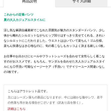
商品説明
サイズ詳細
これからの定番パンツ
夏の大人カジュアルスタイルに
涼し気な麻調合繊素材でこなれた雰囲気が魅力のスタンダードパンツ。少し
体から離れたシルエットながらヒップ回りはすっきり見せてくれる、きれい
なシルエットにこだわりました。ウエストははいていて楽ちん！ゴム仕様。
楽ちん快適なはき心地なのに、旬の着こなしもカッコよく決まる嬉しい1枚。
お仕事やお出かけにヒールやフラットシューズを合わせて女性らしく着こな
すのがおススメです。もちろん、サンダルを合わせた大人カジュアルスタイ
ルにも◎手洗い可能なイージーケア（手洗い）でデイリーユース間違いなし
の1枚です。
こちらはアウトレット品です。
主にはシーズン落ちの新品になりますが、中には細かな傷やシワ、若干
の色落ち等がある場合がございます（訳あり品を除く）。
詳細はこちら