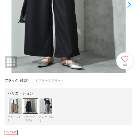
1
/
60
40
ブラック（013）
F フリー/F フリー
×
バリエーション
モカ（04
ブラック
グレー（01
2）
（013）
1）