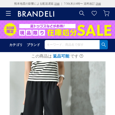
熊本地震の影響による配送遅延
｜ 7/30(木)14時〜 送料改訂
詳細
詳細
カテゴリ
ブランド
この商品は
返品可能
です