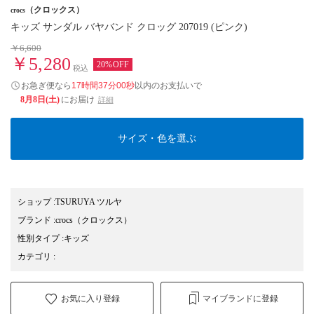
（クロックス）
crocs
キッズ サンダル バヤバンド クロッグ 207019 (ピンク)
￥6,600
￥5,280
20%OFF
税込
お急ぎ便なら
17時間36分59秒
以内
のお支払いで
8月8日(土)
にお届け
詳細
サイズ・色を選ぶ
ショップ
:
TSURUYA ツルヤ
ブランド
:
crocs
（クロックス）
性別タイプ
:
キッズ
カテゴリ
:
お気に入り登録
マイブランドに登録