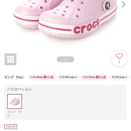
1
/
7
1
ピンク（6tg）
C11/18cm
残り1点
C12/18.5cm
○
C13/19cm
残り1点
J1/19.5cm
○
バリエーション
ピンク（6t
g）