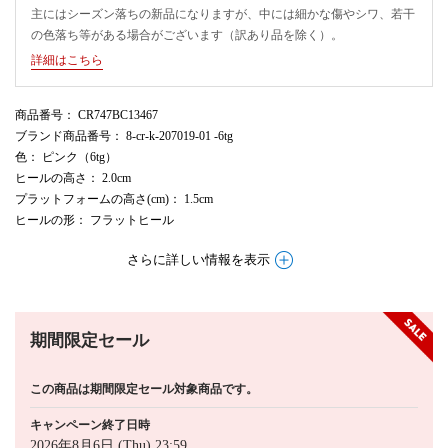
主にはシーズン落ちの新品になりますが、中には細かな傷やシワ、若干
の色落ち等がある場合がございます（訳あり品を除く）。
詳細はこちら
商品番号
： CR747BC13467
ブランド商品番号
： 8-cr-k-207019-01 -6tg
色
： ピンク（6tg）
ヒールの高さ
： 2.0cm
プラットフォームの高さ(cm)
： 1.5cm
ヒールの形
： フラットヒール
さらに詳しい情報を表示
期間限定セール
この商品は期間限定セール対象商品です。
キャンペーン終了日時
2026年8月6日 (Thu) 23:59