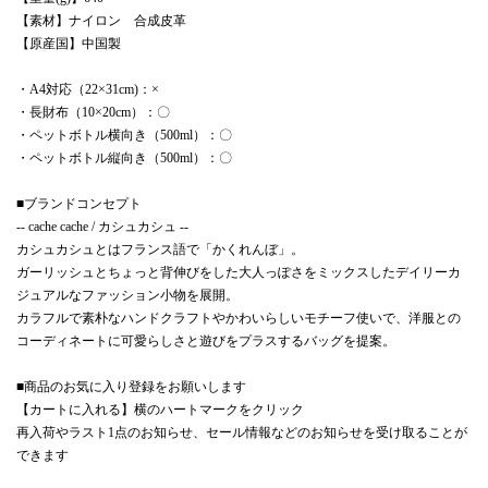
【素材】ナイロン 合成皮革
【原産国】中国製
・A4対応（22×31cm)：×
・長財布（10×20cm）：〇
・ペットボトル横向き（500ml）：〇
・ペットボトル縦向き（500ml）：〇
■ブランドコンセプト
-- cache cache / カシュカシュ --
カシュカシュとはフランス語で「かくれんぼ」。
ガーリッシュとちょっと背伸びをした大人っぽさをミックスしたデイリーカ
ジュアルなファッション小物を展開。
カラフルで素朴なハンドクラフトやかわいらしいモチーフ使いで、洋服との
コーディネートに可愛らしさと遊びをプラスするバッグを提案。
■商品のお気に入り登録をお願いします
【カートに入れる】横のハートマークをクリック
再入荷やラスト1点のお知らせ、セール情報などのお知らせを受け取ることが
できます