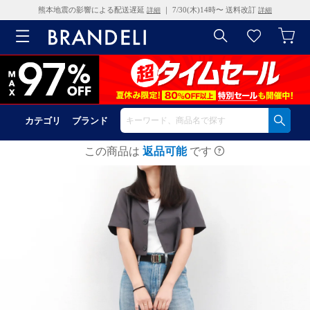
熊本地震の影響による配送遅延
｜ 7/30(木)14時〜 送料改訂
詳細
詳細
カテゴリ
ブランド
この商品は
返品可能
です