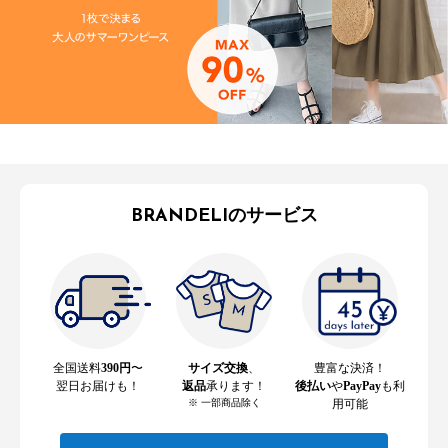
BRANDELIのサービス
全国送料
390円
〜
サイズ交換
、
豊富な決済！
翌日お届けも！
返品
承ります！
後払い
や
PayPay
も利
※ 一部商品除く
用可能