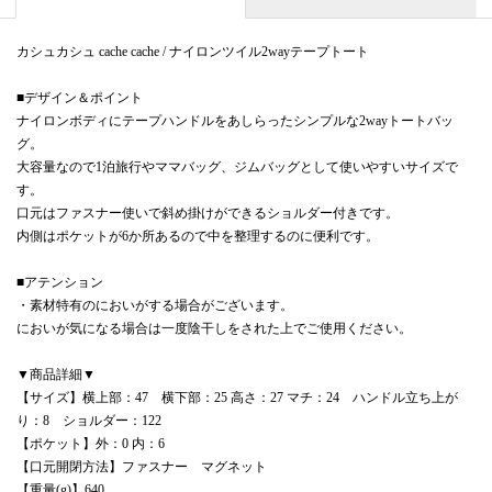
カシュカシュ cache cache / ナイロンツイル2wayテープトート
■デザイン＆ポイント
ナイロンボディにテープハンドルをあしらったシンプルな2wayトートバッ
グ。
大容量なので1泊旅行やママバッグ、ジムバッグとして使いやすいサイズで
す。
口元はファスナー使いで斜め掛けができるショルダー付きです。
内側はポケットが6か所あるので中を整理するのに便利です。
■アテンション
・素材特有のにおいがする場合がございます。
においが気になる場合は一度陰干しをされた上でご使用ください。
▼商品詳細▼
【サイズ】横上部：47 横下部：25 高さ：27 マチ：24 ハンドル立ち上が
り：8 ショルダー：122
【ポケット】外：0 内：6
【口元開閉方法】ファスナー マグネット
【重量(g)】640