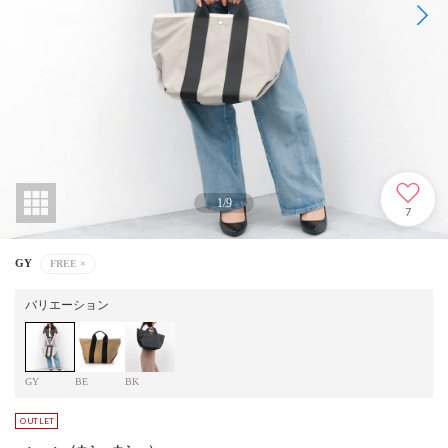
1
/
9
7
GY
FREE
×
バリエーション
GY
BE
BK