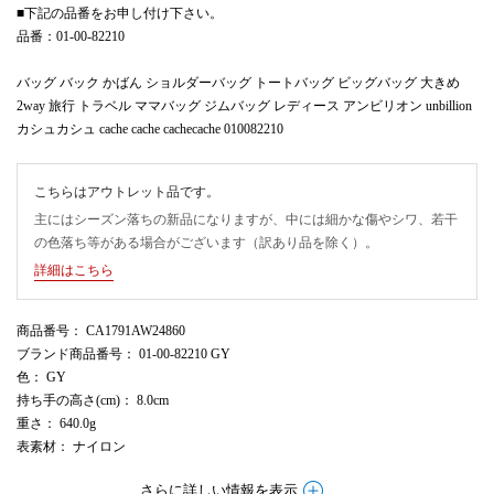
■下記の品番をお申し付け下さい。
品番：01-00-82210
バッグ バック かばん ショルダーバッグ トートバッグ ビッグバッグ 大きめ
2way 旅行 トラベル ママバッグ ジムバッグ レディース アンビリオン unbillion
カシュカシュ cache cache cachecache 010082210
こちらはアウトレット品です。
主にはシーズン落ちの新品になりますが、中には細かな傷やシワ、若干
の色落ち等がある場合がございます（訳あり品を除く）。
詳細はこちら
商品番号
： CA1791AW24860
ブランド商品番号
： 01-00-82210 GY
色
： GY
持ち手の高さ(cm)
： 8.0cm
重さ
： 640.0g
表素材
： ナイロン
さらに詳しい情報を表示