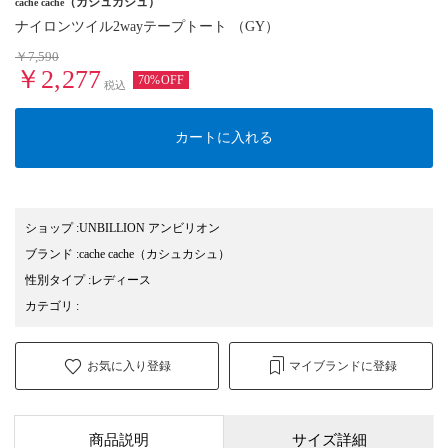
（カシュカシュ）
cache cache
ナイロンツイル2wayテープトート （GY）
￥7,590
￥2,277
70%OFF
税込
カートに入れる
ショップ
:
UNBILLION アンビリオン
ブランド
:
cache cache
（カシュカシュ）
性別タイプ
:
レディース
カテゴリ
:
お気に入り登録
マイブランドに登録
商品説明
サイズ詳細