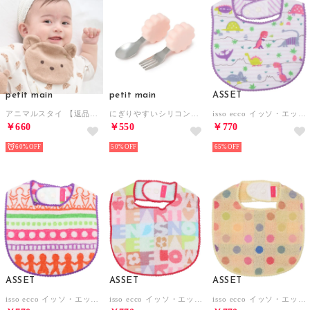
petit main
petit main
ASSET
アニマルスタイ 【返品不可商品】 （ベージュ）
にぎりやすいシリコンカトラリーセット/L【返品不可商品】 （L・ピンク）
isso ecco イッソ・エッコ ガーゼスタイ よだれかけ【返品不可商品】 （きょうりゅう パープル）
￥660
￥550
￥770
60%
50%
65%
ASSET
ASSET
ASSET
isso ecco イッソ・エッコ 今治産タオルスタイ よだれかけ【返品不可商品】 （アミ オレンジ）
isso ecco イッソ・エッコ 今治産タオルスタイ よだれかけ【返品不可商品】 （ロゴ ホワイト）
isso ecco イッソ・エッコ ポップカラー スタイ よだれかけ【返品不可商品】 （イエロー）