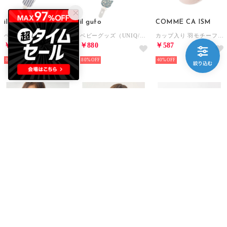
il gufo
il gufo
COMME CA ISM
ベビーグッズ（UNIQ/パターン）
ベビーグッズ（UNIQ/パターン）
カップ入り 羽モチーフ ソックス （ピンク）
￥880
￥880
￥587
80%
80%
40%
ROPE' PICNIC PASSAGE
ROPE' PICNIC PASSAGE
Jubilee
X'mas Baby/アソートスタイ【返品不可商品】 （グリーン（30））
X'mas Baby/アソートスタイ【返品不可商品】 （レッド（60））
RPET デザインスタイ エプロン 【返品不可商品】 （F）
￥660
￥660
￥858
60%
60%
40%
10