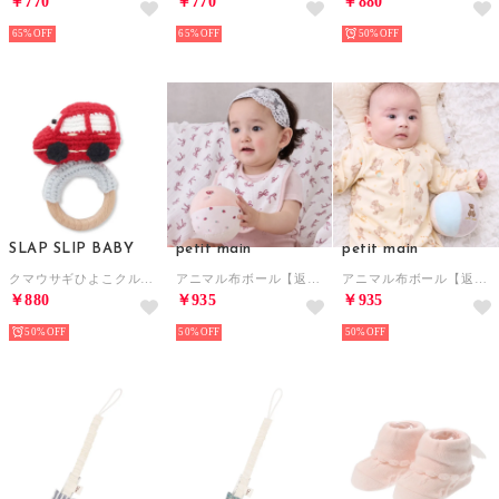
￥770
￥770
￥880
65%
65%
50%
SLAP SLIP BABY
petit main
petit main
クマウサギひよこクルマモチーフかぎ編み歯がためベビー【返品不可商品】 （レッド(くるま)）
アニマル布ボール【返品不可商品】 （L・ピンク）
アニマル布ボール【返品不可商品】 （L・ブルー）
￥880
￥935
￥935
50%
50%
50%