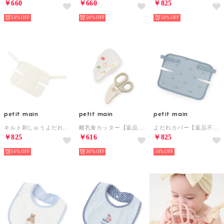
￥660
￥660
￥825
50%
50%
50%
petit main
petit main
petit main
キルト刺しゅうよだれカバー【返品不可商品】 （アイボリー）
離乳食カッター【返品不可商品】 （グリーン）
よだれカバー【返品不可商品】 （L・ブルー）
￥825
￥616
￥825
50%
30%
50%