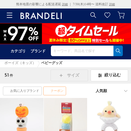
熊本地震の影響による配送遅延
｜ 7/30(木)14時〜 送料改訂
詳細
詳細
カテゴリ
ブランド
ボーイズ（キッズ）
ベビーグッズ
51
絞り込む
サイズ
件
お気に入りブランド
クーポン