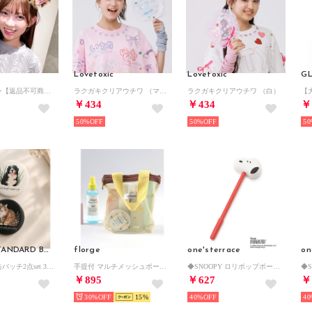
c
Lovetoxic
Lovetoxic
G
猫耳ヘアピン【返品不可商品】 （ベージュ）
ラクガキクリアウチワ （マルチ）
ラクガキクリアウチワ （白）
￥434
￥434
￥
50%
50%
50
CRAFT STANDARD BOUTIQUE
florge
one'sterrace
on
アニマル柄缶バッチ2点set 30mm （A）
手提付 マルチメッシュポーチ/サウナバッグ/スパバッグ/トラベルポーチ （ライトイエロー）
◆SNOOPY ロリポップボールペン （レッド(962)）
￥895
￥627
￥
30%
15
40%
40