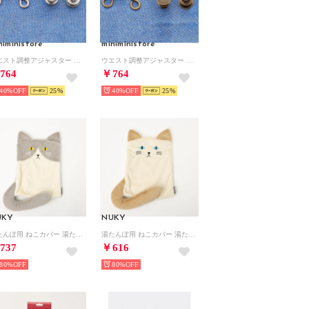
niministore
miniministore
ウエスト調整アジャスター セット 韓国風 （デイジー）
ウエスト調整アジャスター セット 韓国風 （ブロンズ）
764
￥764
40%
25
40%
25
UKY
NUKY
湯たんぽ用 ねこカバー 湯たんぽカバー （ハチ）
湯たんぽ用 ねこカバー 湯たんぽカバー （ムギ）
737
￥616
80%
80%