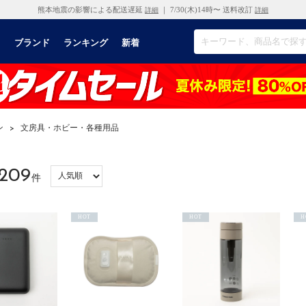
熊本地震の影響による配送遅延
｜ 7/30(木)14時〜 送料改訂
詳細
詳細
リ
ブランド
ランキング
新着
ン
>
文房具・ホビー・各種用品
209
件
HOT
HOT
H