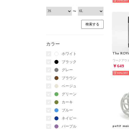
30%
〜
カラー
ホワイト
The ROY
ブラック
￥649
グレー
90%
ブラウン
ベージュ
グリーン
カーキ
ブルー
ネイビー
パープル
petit mai