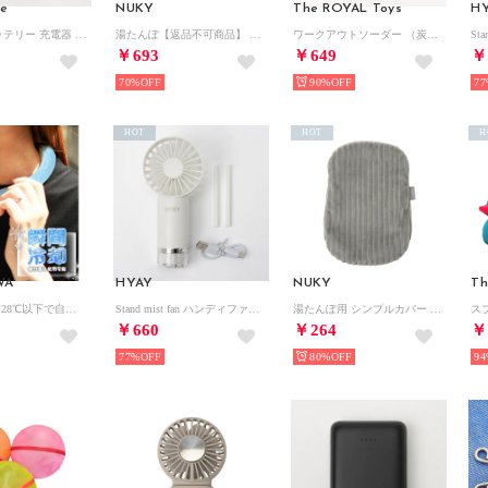
ve
NUKY
The ROYAL Toys
H
モバイルバッテリー 充電器 10000mAh【返品不可商品】 （ブラック）
湯たんぽ【返品不可商品】 （ミルキー）
ワークアウトソーダー （炭酸水メーカー)【返品不可商品】 （トープ）
￥693
￥649
￥
70%
90%
77
HOT
HOT
H
WA
HYAY
NUKY
Th
【neck cool】28℃以下で自然凍結 結露しないネッククーラー /メンズ レディース /アウトドア ジョギング バイク 猛暑 熱中症対策 クールリング【返品不可商品】
Stand mist fan ハンディファン【返品不可商品】 （ホワイト）
湯たんぽ用 シンプルカバー 湯たんぽカバー （グレー）
￥660
￥264
￥
77%
80%
94