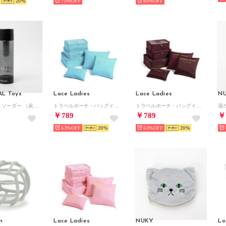
20
75%
80%
AL Toys
Lace Ladies
Lace Ladies
N
ワークアウトソーダー （炭酸水メーカー)【返品不可商品】 （ブラック）
トラベルポーチ・バッグインバッグ・収納袋6点セット （ライトブルー）
トラベルポーチ・バッグインバッグ・収納袋6点セット （ワイン）
￥789
￥789
￥
63%
20
63%
20
n
Lace Ladies
NUKY
Lo