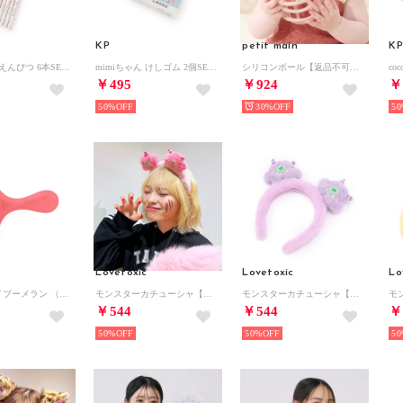
KP
petit main
KP
mimiちゃん えんぴつ 6本SET （マルチ）
mimiちゃん けしゴム 2個SET （マルチ）
シリコンボール【返品不可商品】 （ライト ピンク）
￥495
￥924
￥
50%
30%
50
Lovetoxic
Lovetoxic
Lo
ファンフライブーメラン （赤）
モンスターカチューシャ【返品不可商品】 （ピンク）
モンスターカチューシャ【返品不可商品】 （パープル）
￥544
￥544
￥
50%
50%
50