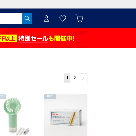
1
2
OT
HOT