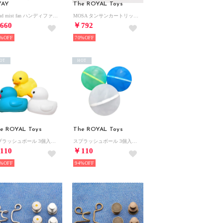
YAY
The ROYAL Toys
Stand mist fan ハンディファン【返品不可商品】 （ミント）
MOSA タンサンカートリッジ （24イリ)【返品不可商品】 （その他）
660
￥792
%
70%
OT
HOT
e ROYAL Toys
The ROYAL Toys
スプラッシュボール 3個入り シリコン水風船 （アヒル）
スプラッシュボール 3個入り シリコン水風船 （ホワイト×ブルー×ミント）
110
￥110
%
94%