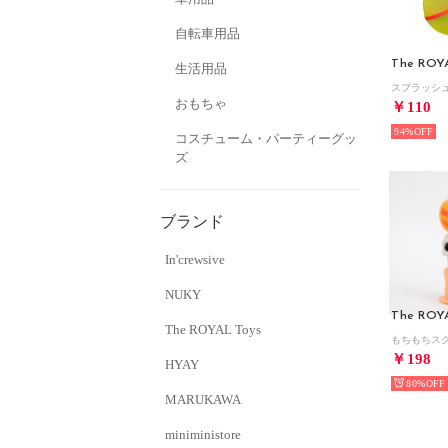
自転車用品
The ROY
生活用品
おもちゃ
￥110
94%
コスチューム・パーティーグッ
ズ
ブランド
In'crewsive
NUKY
The ROY
The ROYAL Toys
￥198
HYAY
80%
MARUKAWA
miniministore