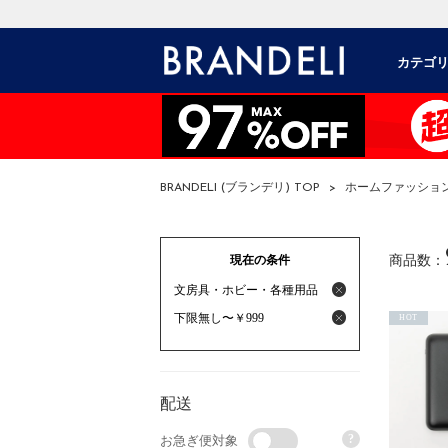
カテゴ
BRANDELI (ブランデリ) TOP
>
ホームファッショ
現在の条件
商品数：
文房具・ホビー・各種用品
下限無し〜￥999
HOT
配送
?
お急ぎ便対象