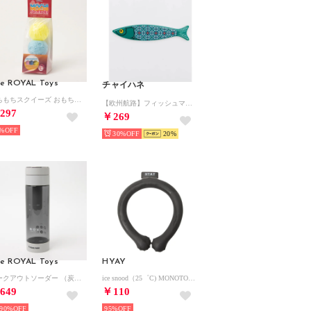
e ROYAL Toys
チャイハネ
もちもちスクイーズ おもちゃ【返品不可商品】 （アイスクリーム）
【欧州航路】フィッシュマグネット （その他3）
297
￥269
%
30%
20
e ROYAL Toys
HYAY
ワークアウトソーダー （炭酸水メーカー)【返品不可商品】 （ホワイト）
ice snood（25゜C) MONOTONE【返品不可商品】 （MONOTONE）
649
￥110
90%
95%