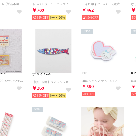
シリコンボール【返品不可商品】 （ライト グリーン）
トラベルポーチ・バッグインバッグ・収納袋6点セット （ライトピンク）
カイロ用 ねこカバー 充電式カイロカバー【返品不可商品】 （コグリ）
￥789
￥462
￥
63%
20
80%
50
NEW
N
race
KP
KP
チャイハネ
◆パンどろぼう シャカシャカアクキー やさしいおあじ （ソノタ(879)）
mimiちゃん ふせん （オフ ホワイト）
【欧州航路】フィッシュマグネット （その他5）
￥550
￥
￥269
50%
50
30%
20
NEW