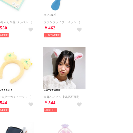
minimal
cocoちゃん＆花 ワッペン （オフ ホワイト）
ファンフライブーメラン （ブルー）
550
￥462
%
65%
vetoxic
Lovetoxic
モンスターカチューシャ【返品不可商品】 （キイロ）
猫耳ヘアピン【返品不可商品】 （オフホワイト）
544
￥544
%
50%