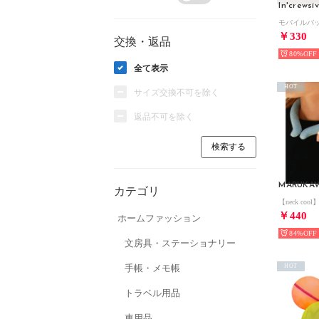
In'crewsi
￥330
交換・返品
80%
全て表示
HOT
サイズ交換不可を除く
返品不可を除く
MARUKA
カテゴリ
￥440
ホームファッション
84%
文房具・ステーショナリー
手帳・メモ帳
HOT
トラベル用品
車用品