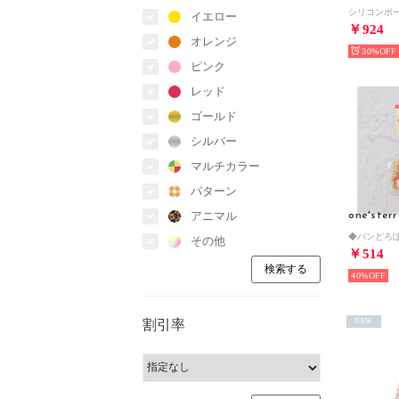
イエロー
￥924
オレンジ
30%
ピンク
レッド
ゴールド
シルバー
マルチカラー
パターン
アニマル
one'ster
その他
￥514
40%
割引率
NEW