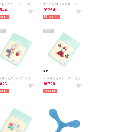
なりきりカチューシャ【返品不可商品】 （シロ）
湯たんぽ用 シンプルカバー 湯たんぽカバー （ブラウン）
544
￥264
%
80%
EW
NEW
KP
mimiちゃん＆Piou ワッペン （ブルー）
mimiちゃん＆チェリー ワッペン （赤）
825
￥770
%
50%