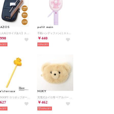
LAZOS
petit main
【大人向けサイズあり】ステーショナリーセット （コン）
手動ハンディファン(ミスト付き)/L【返品不可商品】 （L・ピンク）
990
￥440
%
60%
e'sterrace
NUKY
◆SNOOPY ロリポップボールペン （イエロー(932)）
充電式カイロ用 ベアカバー カイロ用カバー ポーチ （バター）
627
￥462
%
80%