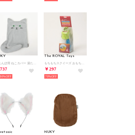
UKY
The ROYAL Toys
湯たんぽ用 ねこカバー 湯たんぽカバー （グリ）
もちもちスクイーズ おもちゃ【返品不可商品】 （うんちくん）
737
￥297
80%
70%
vetoxic
NUKY