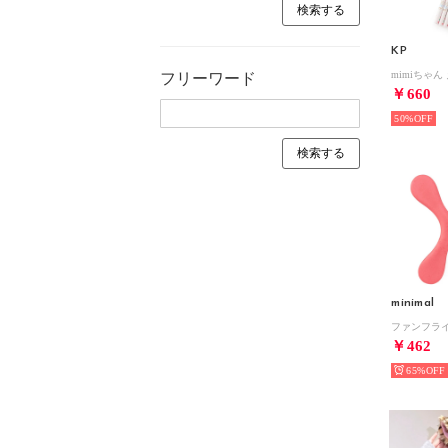
KP
フリーワード
￥660
50%
minimal
￥462
65%