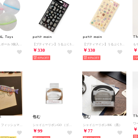
AL Toys
petit main
petit main
Th
スプラッシュボール 3個入り シリコン水風船 （キラキラ）
【プティマイン】うるぷく3Dシール/LG （黒）
【プティマイン】うるぷく3Dシール/LG （白）
￥330
￥330
￥
40%
40%
70
Th
ネ
包む
包む
【欧州航路】フィッシュマグネット （その他2）
シャイニーリボンGO （ゴールド）
シャイニーリボンBK （黒）
￥
￥99
￥77