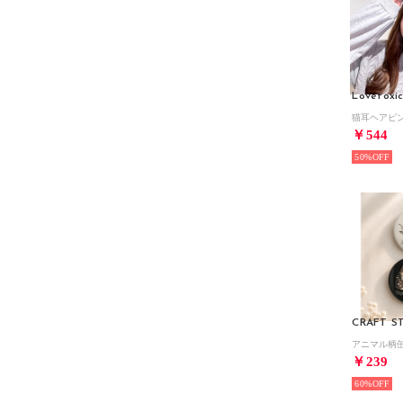
Lovetoxi
￥544
50%
￥239
60%