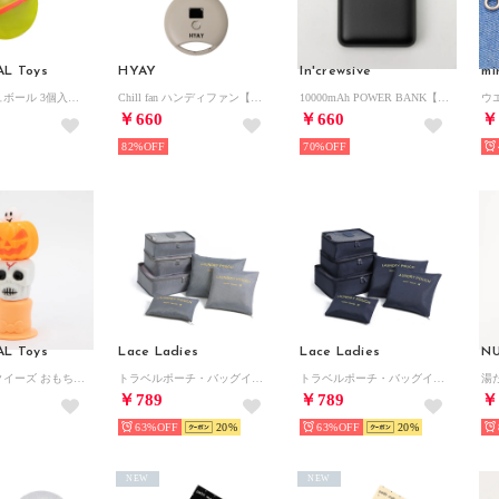
AL Toys
HYAY
In'crewsive
mi
スプラッシュボール 3個入り シリコン水風船 （オレンジ×ピンク×イエロー）
Chill fan ハンディファン【返品不可商品】 （サンド）
10000mAh POWER BANK【返品不可商品】 （BLACK）
￥660
￥660
￥
82%
70%
AL Toys
Lace Ladies
Lace Ladies
N
もちもちスクイーズ おもちゃ【返品不可商品】 （ホラー）
トラベルポーチ・バッグインバッグ・収納袋6点セット （グレー）
トラベルポーチ・バッグインバッグ・収納袋6点セット （ネイビー）
￥789
￥789
￥
63%
20
63%
20
NEW
NEW