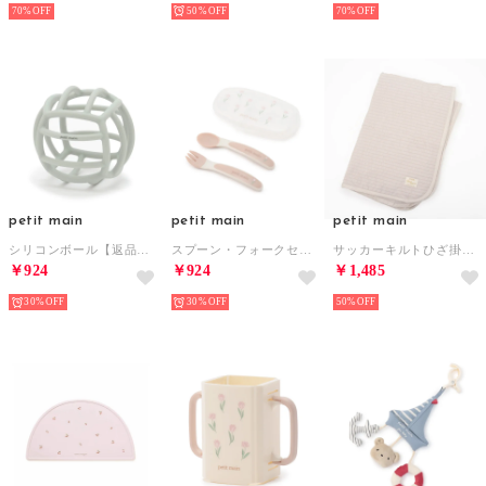
70%
50%
70%
petit main
petit main
petit main
シリコンボール【返品不可商品】 （ライト グリーン）
スプーン・フォークセット【返品不可商品】 （ライト ピンク）
サッカーキルトひざ掛けケット （L・ピンク）
￥924
￥924
￥1,485
30%
30%
50%