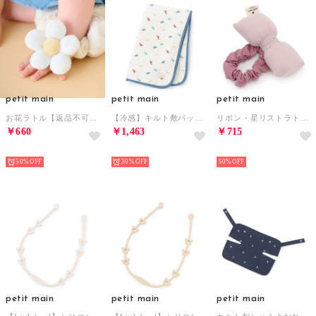
petit main
petit main
petit main
お花ラトル【返品不可商品】 （オフ ホワイト）
【冷感】キルト敷パット/E （マルチ）
リボン・星リストラトル （L・ピンク）
￥660
￥1,463
￥715
NEW
NEW
NEW
50%
30%
50%
petit main
petit main
petit main