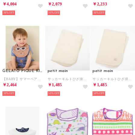
￥4,004
￥2,079
￥2,233
30%
30%
30%
GELATO PIQUE KIDS & BABY
petit main
petit main
【BABY】サマーベアスタイ 【返品不可商品】 （BRW）
サッカーキルトひざ掛けケット （ベージュ）
サッカーキルトひざ掛けケット （アイボリー）
￥2,464
￥1,485
￥1,485
30%
50%
50%