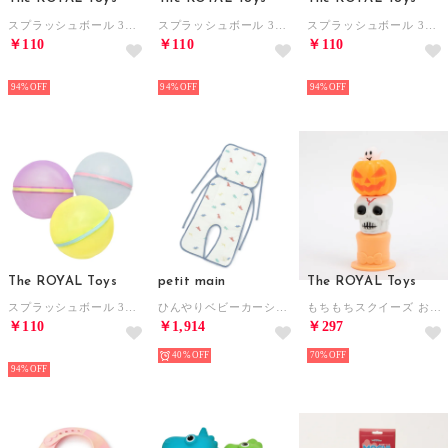
スプラッシュボール 3個入り シリコン水風船 （アヒル）
スプラッシュボール 3個入り シリコン水風船 （うんち）
スプラッシュボール 3個入り シリコン水風船 （ハート）
￥110
￥110
￥110
HOT
HOT
HOT
94%
94%
94%
The ROYAL Toys
petit main
The ROYAL Toys
スプラッシュボール 3個入り シリコン水風船 （シャーベット）
ひんやりベビーカーシート （マルチ）
もちもちスクイーズ おもちゃ【返品不可商品】 （ホラー）
￥110
￥1,914
￥297
HOT
40%
70%
94%