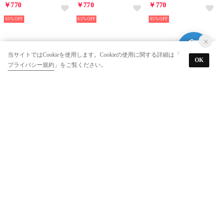
￥770
￥770
￥770
65%
65%
65%
当サイトではCookieを使用します。Cookieの使用に関する詳細は「
OK
プライバシー規約
」をご覧ください。
ASSET
ASSET
ASSET
isso ecco イッソ・エッコ ガーゼスタイ よだれかけ【返品不可商品】 （くじら イエロ）
isso ecco イッソ・エッコ ガーゼスタイ よだれかけ【返品不可商品】 （アニマル ブルー）
isso ecco イッソ・エッコ 今治産タオルスタイ よだれかけ【返品不可商品】 （フリュ ピンク）
￥770
￥770
￥770
65%
65%
65%