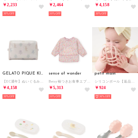
￥2,233
￥2,464
￥4,158
30%
30%
30%
GELATO PIQUE KIDS & BABY
sense of wonder
petit main
【EC通年】ぬいぐるみ柄おむつボックス （PNK）
Betsy袖つきお食事エプロン 【返品不可商品】 （ピンク）
シリコンボール【返品不可商品】 （ライト ピンク）
￥4,158
￥5,313
￥924
30%
30%
30%