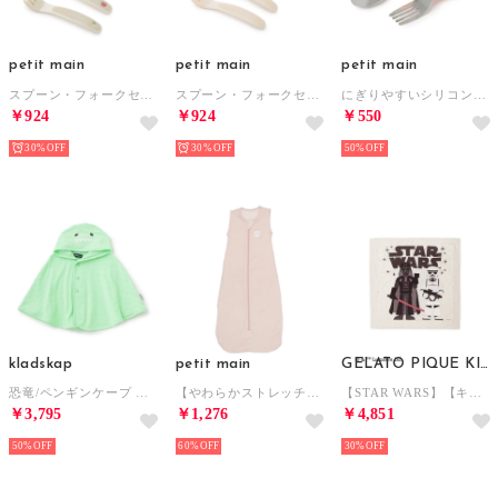
petit main
petit main
petit main
スプーン・フォークセット【返品不可商品】 （グリーン）
スプーン・フォークセット【返品不可商品】 （ベージュ）
にぎりやすいシリコンカトラリーセット/L【返品不可商品】 （L・ピンク）
￥924
￥924
￥550
30%
30%
50%
kladskap
petit main
GELATO PIQUE KIDS & BABY
恐竜/ペンギンケープ （イエロー グリーン）
【やわらかストレッチ】スリーピングバック （L・ピンク）
【STAR WARS】【キッズ】ブランケット （CRM）
￥3,795
￥1,276
￥4,851
50%
60%
30%