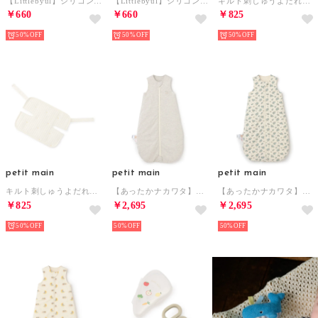
【Littlebyul】シリコンTOYBAND【返品不可商品】 （オフ ホワイト）
【Littlebyul】シリコンTOYBAND【返品不可商品】 （ベージュ）
キルト刺しゅうよだれカバー【返品不可商品】 （紺）
￥660
￥660
￥825
50%
50%
50%
petit main
petit main
petit main
キルト刺しゅうよだれカバー【返品不可商品】 （アイボリー）
【あったかナカワタ】スリーピングバック （シロモク）
【あったかナカワタ】スリーピングバック （L・ブルー）
￥825
￥2,695
￥2,695
50%
50%
50%