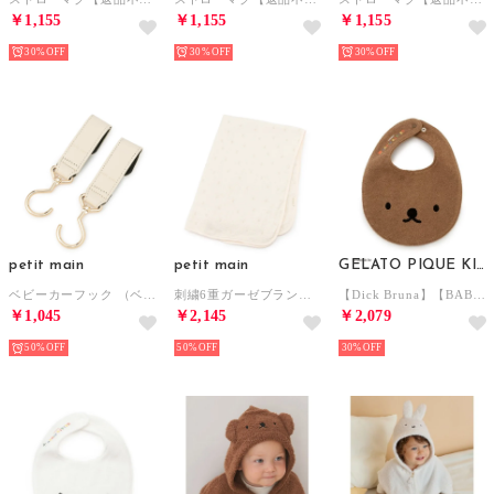
￥1,155
￥1,155
￥1,155
30%
30%
30%
petit main
petit main
GELATO PIQUE KIDS & BABY
ベビーカーフック （ベージュ）
刺繍6重ガーゼブランケット （アイボリー）
【Dick Bruna】【BABY】パイルスタイ 【返品不可商品】 （BRW）
￥1,045
￥2,145
￥2,079
50%
50%
30%