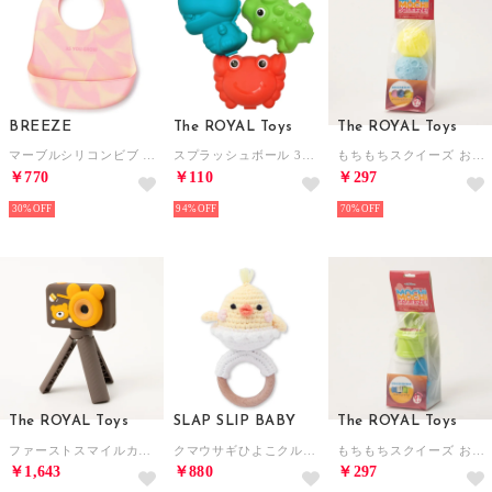
BREEZE
The ROYAL Toys
The ROYAL Toys
マーブルシリコンビブ 【返品不可商品】 （ピンク）
スプラッシュボール 3個入り シリコン水風船 （アニマル）
もちもちスクイーズ おもちゃ【返品不可商品】 （アイスクリーム）
￥770
￥110
￥297
30%
94%
70%
The ROYAL Toys
SLAP SLIP BABY
The ROYAL Toys
ファーストスマイルカメラセルフィ キッズカメラ【返品不可商品】 （コーヒー）
クマウサギひよこクルマモチーフかぎ編み歯がためベビー【返品不可商品】 （イエロー(ひよこ)）
もちもちスクイーズ おもちゃ【返品不可商品】 （うんちくん）
￥1,643
￥880
￥297