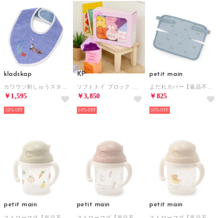
kladskap
KP
petit main
カワウソ刺しゅうスタイ 【返品不可商品】 （ブルー）
ソフトトイ ブロック （マルチ）
よだれカバー【返品不可商品】 （L・ブルー）
￥1,595
￥3,850
￥825
50%
50%
50%
petit main
petit main
petit main
ストローマグ【返品不可商品】 （グリーン）
ストローマグ【返品不可商品】 （ライト ピンク）
ストローマグ【返品不可商品】 （ベージュ）