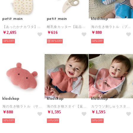
petit main
petit main
kladskap
【あったかナカワタ】スリーピングバック （L・グリーン）
離乳食カッター【返品不可商品】 （グリーン）
海の生き物ラトル （ブルー）
￥2,695
￥616
￥880
50%
30%
50%
kladskap
kladskap
kladskap
海の生き物ラトル （サーモン ピンク）
海の生き物スタイ 【返品不可商品】 （サーモン ピンク）
カワウソ刺しゅうスタイ 【返品不可商品】 （赤）
￥880
￥1,595
￥1,595
50%
50%
50%