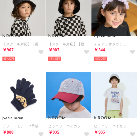
b.ROOM
b.ROOM
Lycee mine
【スクール対応】【撥水・防汚・耐久・UV】小さく収納できるハット（反射シート付き) （チャコール）
【スクール対応】【撥水・防汚・耐久・UV】小さく収納できるハット（反射シート付き) （黒）
ティアラ付きカチューシャ （ラベンダー）
￥907
￥907
￥544
45%
45%
45%
petit main
b.ROOM
b.ROOM
アソートモチーフ手袋 （コン）
ヒッコリーバイカラーキャップ （エンジ）
ヒッコリーバイカラーキャップ （アイボリー）
￥880
￥935
￥935