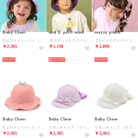
Baby Cheer
and D. petit main
mezzo piano
日よけドットハット （ラベンダー）
【UVカット】アドベンチャーハット （紺）
【マイメロディ/マイスウィートピアノ】ティアラ リボンヘアクリップ （ピンク）
￥2,365
￥1,138
￥2,090
NEW
NEW
NEW
50%
55%
50%
Baby Cheer
Baby Cheer
Baby Cheer
日よけドットハット （ピンク）
リボンキャップ （ラベンダー）
リボンキャップ （オフ ホワイト）
￥2,365
￥2,365
￥2,365