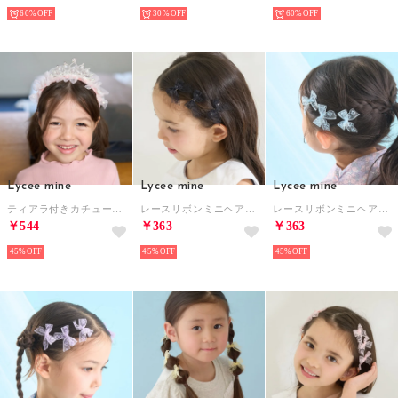
NEW
NEW
NEW
60%
30%
60%
Lycee mine
Lycee mine
Lycee mine
ティアラ付きカチューシャ （ピンク）
レースリボンミニヘアクリップ(6コセット) （黒）
レースリボンミニヘアクリップ(6コセット) （サックス）
￥544
￥363
￥363
45%
45%
45%