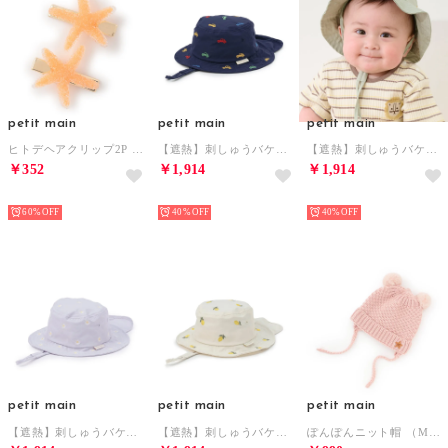
petit main
petit main
petit main
ヒトデヘアクリップ2P （ライト オレンジ）
【遮熱】刺しゅうバケットハット （マルチ）
【遮熱】刺しゅうバケットハット （薄カーキ）
￥352
￥1,914
￥1,914
NEW
NEW
NEW
60%
40%
40%
petit main
petit main
petit main
【遮熱】刺しゅうバケットハット （ブルー グレー）
【遮熱】刺しゅうバケットハット （レモン イエロー）
ぽんぽんニット帽 （M・ピンク）