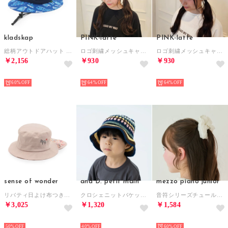
kladskap
PINK-latte
PINK-latte
総柄アウトドアハット （紺）
ロゴ刺繍メッシュキャップ （ブラック(019)）
ロゴ刺繍メッシュキャップ （ピンク）
￥2,156
￥930
￥930
NEW
NEW
NEW
60%
64%
64%
sense of wonder
and D. petit main
mezzo piano junior
リバティ日よけ布つきバケットハット （薄ベージュ）
クロシェニットバケットハット （マルチ）
音符シリーズチュールシュシュ （オフ ホワイト）
￥3,025
￥1,320
￥1,584
NEW
NEW
NEW
50%
40%
60%