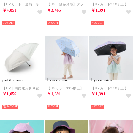
【UVカット・遮熱・冷感】後ろリボンキャップ （薄ベージュ）
【UV・接触冷感】グラフィック刺しゅうメッシュキャップ （オフ ホワイト）
【UVカット99%以上】【軽量】【晴雨兼用】ひっかけられる持ち手の折りたたみ傘【子供服】【キッズ】【女の子】 （マルチ）
￥4,851
￥3,465
￥1,391
NEW
NEW
NEW
30%
50%
45%
petit main
Lycee mine
Lycee mine
【UV】晴雨兼用折り畳み傘/LG （アイボリー）
【UVカット99%以上】【軽量】【晴雨兼用】ひっかけられる持ち手の折りたたみ傘【子供服】【キッズ】【女の子】 （ライト ブルー）
【UVカット99%以上】【軽量】【晴雨兼用】ひっかけられる持ち手の折りたたみ傘【子供服】【キッズ】【女の子】 （ラベンダー）
￥1,056
￥1,391
￥1,391
NEW
NEW
NEW
60%
45%
45%