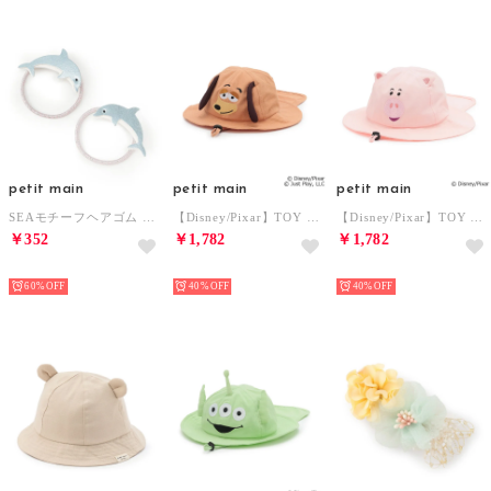
petit main
petit main
petit main
SEAモチーフヘアゴム （シルバー）
【Disney/Pixar】TOY STORY / なりきりハット （ベージュ）
【Disney/Pixar】TOY STORY / なりきりハット （ライト ピンク）
￥352
￥1,782
￥1,782
NEW
NEW
NEW
60%
40%
40%