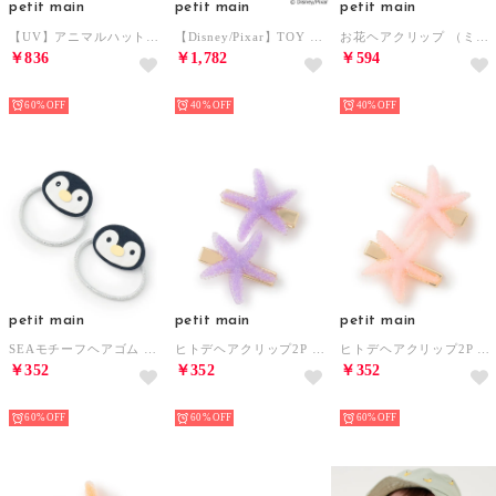
petit main
petit main
petit main
【UV】アニマルハット （ベージュ）
【Disney/Pixar】TOY STORY / なりきりハット （ライト グリーン）
お花ヘアクリップ （ミント）
￥836
￥1,782
￥594
NEW
NEW
NEW
60%
40%
40%
petit main
petit main
petit main
SEAモチーフヘアゴム （チャコール）
ヒトデヘアクリップ2P （パープル）
ヒトデヘアクリップ2P （ピンク）
￥352
￥352
￥352
NEW
NEW
NEW
60%
60%
60%