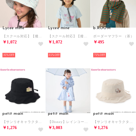
Lycee mine
Lycee mine
b.ROOM
【スクール対応】【撥水・防汚・耐久・UV】小さく収納できるハット （ミント）
【スクール対応】【撥水・防汚・耐久・UV】小さく収納できるハット （紺）
ボーダーマフラー （茶）
￥1,072
￥1,072
￥495
NEW
NEW
NEW
35%
35%
75%
petit main
petit main
petit main
【サンリオキャラクターズ】スカラップリボンハット （紺）
【Disney】レインコート （ライト ブルー）
【サンリオキャラクターズ】スカラップリボンハット （オフ ホワイト）
￥1,276
￥3,003
￥1,276