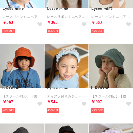
Lycee mine
Lycee mine
Lycee mine
レースリボンミニヘアクリップ(6コセット) （ラベンダー）
レースリボンミニヘアクリップ(6コセット) （レモンイエロー）
レースリボンミニヘアクリップ(6コセット) （ライトピンク）
￥363
￥363
￥363
45%
45%
45%
b.ROOM
Lycee mine
b.ROOM
【スクール対応】【撥水・防汚・耐久・UV】小さく収納できるハット（反射シート付き) （ダーク オレンジ）
ティアラ付きカチューシャ （ライト ブルー）
【スクール対応】【撥水・防汚・耐久・UV】小さく収納できるハット（反射シート付き) （カーキ）
￥907
￥544
￥907
45%
45%
45%