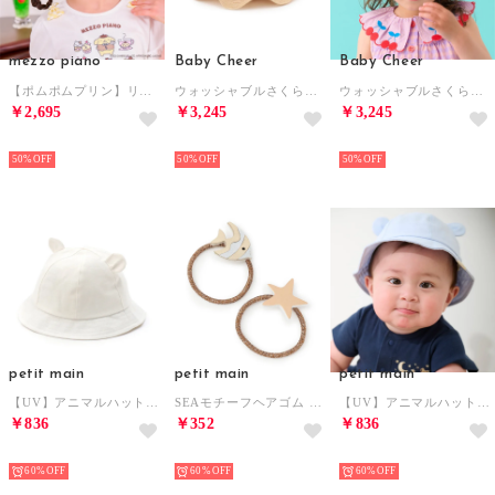
mezzo piano
Baby Cheer
Baby Cheer
【ポムポムプリン】リボン ヘアポニー2個セット （黄）
ウォッシャブルさくらんぼハット （ベージュ）
ウォッシャブルさくらんぼハット （ECRU(キナリ)）
￥2,695
￥3,245
￥3,245
NEW
NEW
NEW
50%
50%
50%
petit main
petit main
petit main
【UV】アニマルハット （オフ ホワイト）
SEAモチーフヘアゴム （ライト オレンジ）
【UV】アニマルハット （ライト ブルー）
￥836
￥352
￥836
NEW
NEW
NEW
60%
60%
60%