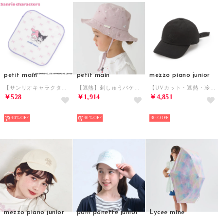
petit main
petit main
mezzo piano junior
【サンリオキャラクターズ】プリントハンカチ （ライト ピンク）
【遮熱】刺しゅうバケットハット （ライト ピンク）
【UVカット・遮熱・冷感】後ろリボンキャップ （黒）
￥528
￥1,914
￥4,851
NEW
NEW
NEW
40%
40%
30%
mezzo piano junior
pom ponette junior
Lycee mine