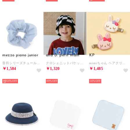
mezzo piano junior
and D. petit main
KP
音符シリーズチュールシュシュ （サックス）
クロシェニットバケットハット （黒）
mimiちゃん ヘアクリップ （ピンク）
￥1,584
￥1,320
￥1,485
NEW
NEW
NEW
60%
40%
50%