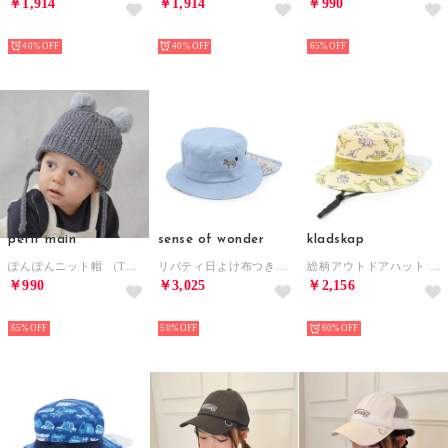
￥1,914
￥1,914
￥990
NEW
NEW
NEW
40%
40%
65%
petit main
sense of wonder
kladskap
ぽんぽんニット帽 （TOP・グレー）
リバティ日よけ布つきバケットハット （ライト ブルー）
総柄アウトドアハット （薄ベージュ）
￥990
￥3,025
￥2,156
NEW
NEW
NEW
65%
50%
60%