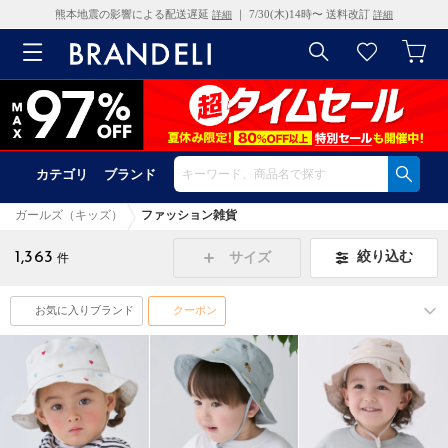
熊本地震の影響による配送遅延
｜ 7/30(木)14時〜 送料改訂
詳細
詳細
カテゴリ
ブランド
ガールズ（キッズ）
ファッション雑貨
1,363
絞り込む
サイズ
件
お気に入りブランド
クーポン