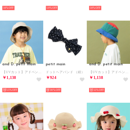
NEW
NEW
NEW
50%
50%
50%
and D. petit main
petit main
and D. petit main
【UVカット】アドベンチャーハット （グレージュ）
ドットヘアバンド （紺）
【UVカット】アドベンチャーハット （マルチ）
￥1,138
￥924
￥1,138
NEW
NEW
NEW
55%
30%
55%