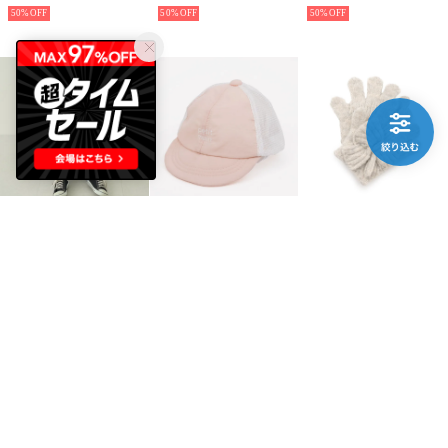
50%
50%
50%
b.ROOM
petit main
petit main
ヒッコリーバイカラーキャップ （紺）
【GOODPRICE】babyメッシュキャップ （L・ピンク）
アソートモチーフ手袋 （ベージュ）
￥935
￥462
￥880
50%
65%
50%