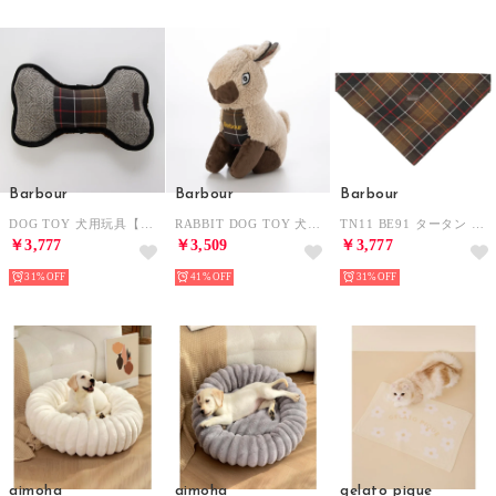
Barbour
Barbour
Barbour
DOG TOY 犬用玩具【返品不可商品】 （ボーン）
RABBIT DOG TOY 犬用玩具【返品不可商品】 （ラビット）
TN11 BE91 タータン ドッグ バンダナ ペット用品【返品不可商品】 （クラシックタータン）
￥3,777
￥3,509
￥3,777
31%
41%
31%
aimoha
aimoha
gelato pique