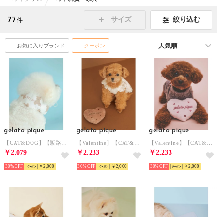
77
絞り込む
サイズ
件
お気に入りブランド
クーポン
gelato pique
gelato pique
gelato pique
【CAT&DOG】【販路限定商品】COOLネックカバー 【返品不可商品】 （BRW）
【Valentine】【CAT&DOG】ハートトイ 【返品不可商品】 （BRW）
【Valentine】【CAT&DOG】ハートトイ 【返品不可商品】 （PNK）
￥2,079
￥2,233
￥2,233
30%
￥2,000
30%
￥2,000
30%
￥2,000