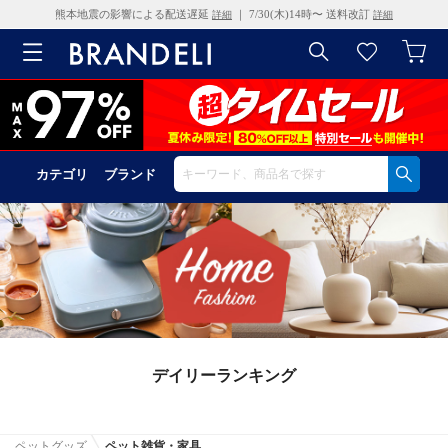
熊本地震の影響による配送遅延
｜ 7/30(木)14時〜 送料改訂
詳細
詳細
カテゴリ
ブランド
デイリーランキング
ペットグッズ
ペット雑貨・家具