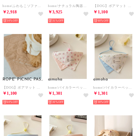
home/ふわもこソファ風 ペットベッド 【返品不可商品】 （ブラウン）
home/ナチュラル陶器製ペットボウル＆竹製スタンドセット【返品不可商品】 （ホワイト）
【DOG】ボアマット 【返品不可商品】 （ピンク（63））
￥2,918
￥3,925
￥1,100
30%
35%
60%
ROPE' PICNIC PASSAGE
aimoha
aimoha
【DOG】ボアマット 【返品不可商品】 （キャメル（25））
home/バイカラーペットバンダナ 【返品不可商品】 （ライトピンク）
home/バイカラーペットバンダナ 【返品不可商品】 （ライトブルー）
￥1,100
￥1,301
￥1,301
60%
30%
30%