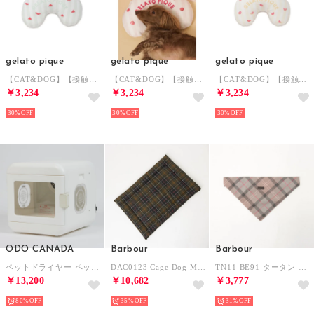
gelato pique
gelato pique
gelato pique
【CAT&DOG】【接触冷感】 Coolingピロー 【返品不可商品】 （GRN）
【CAT&DOG】【接触冷感】 Coolingピロー 【返品不可商品】 （PNK）
【CAT&DOG】【接触冷感】 Coolingピロー 【返品不可商品】 （YEL）
￥3,234
￥3,234
￥3,234
30%
30%
30%
ODO CANADA
Barbour
Barbour
ペットドライヤー ペット用品 【返品不可商品】 （ホワイト）
DAC0123 Cage Dog Mat ペット用マット 【返品不可商品】 （クラシックタータン）
TN11 BE91 タータン ドッグ バンダナ ペット用品【返品不可商品】 （トープ×ピンクタータン）
￥13,200
￥10,682
￥3,777
80%
35%
31%