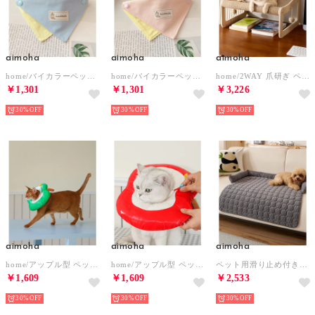
aimoha
aimoha
aimoha
home/バイカラーペットバンダナ 【返品不可商品】 （ブルー）
home/バイカラーペットバンダナ 【返品不可商品】 （ピンク）
home/2WAY 爪研ぎ ペットベンチ 【返品不可商品】 （ベージュ）
￥1,301
￥1,301
￥3,226
30%
30%
30%
aimoha
aimoha
aimoha
home/アップル型 ペット用エリザベスカラー 【返品不可商品】 （グリーン）
home/アップル型 ペット用エリザベスカラー 【返品不可商品】 （レッド）
ペット用滑り止め付きマット 【返品不可商品】 （ダークグレー）
￥1,609
￥1,609
￥2,533
30%
30%
30%