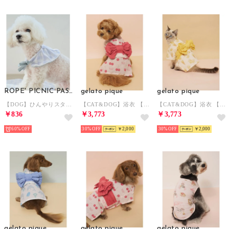
ROPE' PICNIC PASSAGE
gelato pique
gelato pique
【DOG】ひんやりスタイ 【返品不可商品】 （サックス（48））
【CAT&DOG】浴衣 【返品不可商品】 （PNK）
【CAT&DOG】浴衣 【返品不可商品】 （YEL）
￥836
￥3,773
￥3,773
60%
30%
￥2,000
30%
￥2,000
gelato pique
gelato pique
gelato pique