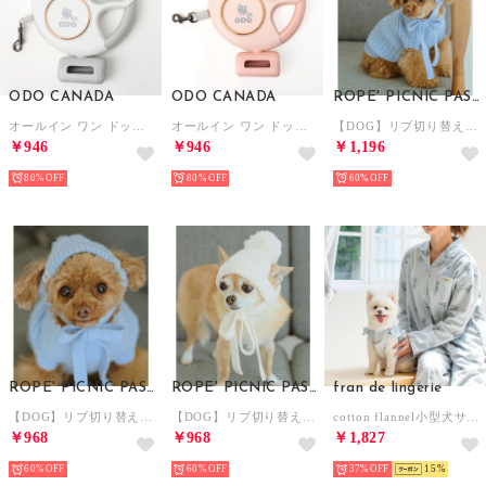
ODO CANADA
ODO CANADA
ROPE' PICNIC PASSAGE
オールイン ワン ドッグリード WHITE 【返品不可商品】 （WHITE）
オールイン ワン ドッグリード PINK 【返品不可商品】 （PINK）
【DOG】リブ切り替えニット 【返品不可商品】 （サックス（48））
￥946
￥946
￥1,196
80%
80%
60%
ROPE' PICNIC PASSAGE
ROPE' PICNIC PASSAGE
fran de lingerie
【DOG】リブ切り替えニットワッチ 【返品不可商品】 （サックス（48））
【DOG】リブ切り替えニットワッチ 【返品不可商品】 （オフホワイト（15））
cotton flannel小型犬サイズ・犬服(ドッグウェア)・ドレス【返品不可商品】 （グレー）
￥968
￥968
￥1,827
60%
60%
37%
15