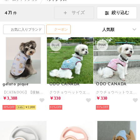
471
絞り込む
サイズ
件
お気に入りブランド
クーポン
gelato pique
ODO CANADA
ODO CANADA
【CAT&DOG】【接触冷感】 ビーチ シュナウザー柄Coolingプルオーバー 【返品不可商品】 （BLU）
クウチョウペットウエア BLUE 【返品不可商品】 （BLUE）
クウチョウペットウエア PINK 【返品不可商品】 （PINK）
￥3,388
￥330
￥330
30%
￥2,000
91%
91%