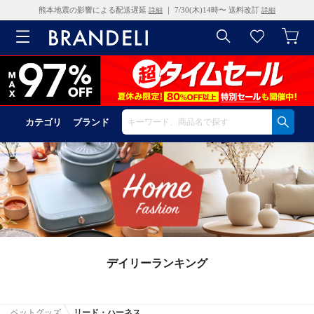
熊本地震の影響による配送遅延
｜ 7/30(木)14時〜 送料改訂
詳細
詳細
カテゴリ
ブランド
デイリーランキング
ペットグッズ
リード・ハーネス