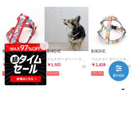
BIRDIE
BIRDIE
BIRDIE
モノグラムハーネス M 小～中型犬胴輪【返品不可商品】 （トリコ）
マルチボーダーハーネス SS 小型犬用ワンタッチバックル足入れ胴輪【返品不可商品】 （ブルー）
マルチボーダーハーネス L 大型犬用ワンタッチバックル足入れ胴輪【返品不可商品】 （イエロー）
￥4,158
￥1,925
￥2,420
40%
50%
50%
BIRDIE
PRADA
BIRDIE