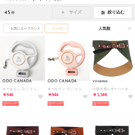
45
絞り込む
サイズ
件
お気に入りブランド
クーポン
ODO CANADA
ODO CANADA
viviamo
オールイン ワン ドッグリード WHITE 【返品不可商品】 （WHITE）
オールイン ワン ドッグリード PINK 【返品不可商品】 （PINK）
小型犬用レザーハーネス 【返品不可商品】 （GR）
￥946
￥946
￥5,500
80%
80%
36%