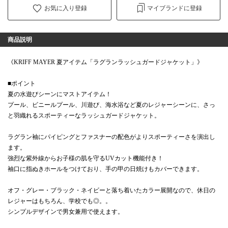
お気に入り登録
マイブランドに登録
商品説明
《KRIFF MAYER 夏アイテム「ラグランラッシュガードジャケット」》
■ポイント
夏の水遊びシーンにマストアイテム！
プール、ビニールプール、川遊び、海水浴など夏のレジャーシーンに、さっ
と羽織れるスポーティーなラッシュガードジャケット。
ラグラン袖にパイピングとファスナーの配色がよりスポーティーさを演出し
ます。
強烈な紫外線からお子様の肌を守るUVカット機能付き！
袖口に指ぬきホールをつけており、手の甲の日焼けもカバーできます。
オフ・グレー・ブラック・ネイビーと落ち着いたカラー展開なので、休日の
レジャーはもちろん、学校でも◎。。
シンプルデザインで男女兼用で使えます。