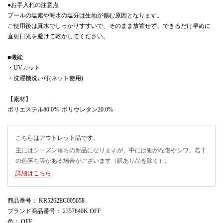
●お手入れの注意点
プールの塩素や海水の塩分は生地が傷む原因となります。
ご使用後は真水でしっかりすすいで、そのまま放置せず、できるだけ早めに
直射日光を避けて乾かしてください。
■機能
・UVカット
・洗濯機洗い可(ネット使用)
【素材】
ポリエステル80.0% ポリウレタン20.0%
こちらはアウトレット品です。
主にはシーズン落ちの新品になりますが、中には細かな傷やシワ、若干
の色落ち等がある場合がございます（訳あり品を除く）。
詳細はこちら
商品番号
： KR5262EC005658
ブランド商品番号
： 2357840K OFF
色
： OFF