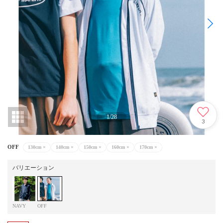
1
/
28
3
OFF
130cm
×
140cm
×
150cm
×
160cm
×
170cm
×
バリエーション
NAVY
OFF