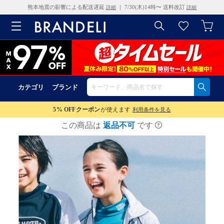
熊本地震の影響による配送遅延
｜ 7/30(木)14時〜 送料改訂
詳細
詳細
カテゴリ
ブランド
5% OFF
クーポン
が使えます
利用条件を見る
この商品は
返品不可
です