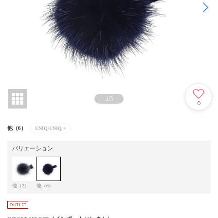
1
/
3
0
他（6）
UNIQ/UNIQ
×
バリエーション
他（2）
他（6）