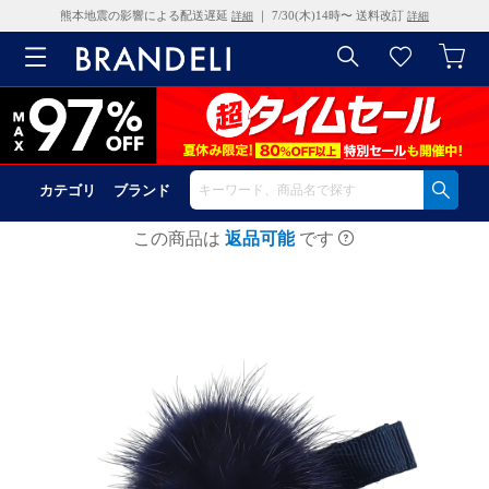
熊本地震の影響による配送遅延
｜ 7/30(木)14時〜 送料改訂
詳細
詳細
カテゴリ
ブランド
この商品は
返品可能
です