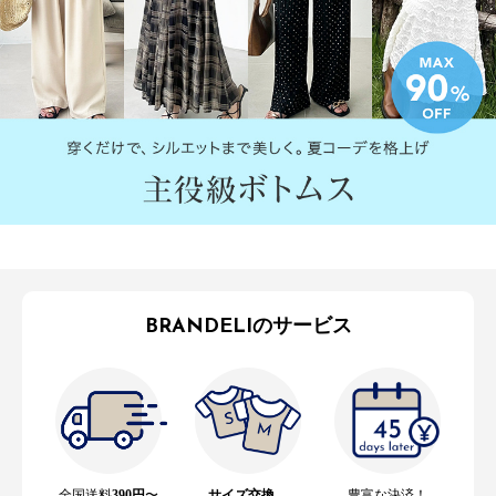
BRANDELIのサービス
全国送料
390円
〜
サイズ交換
、
豊富な決済！