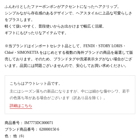
ふんわりとしたファーポンポンがアクセントになったヘアクリップ。
シンプルながら存在感のあるデザインで、ヘアスタイルに上品な可愛らしさ
をプラスします。
軽くて扱いやすく、普段使いからお出かけまで幅広く活躍。
ギフトにもぴったりなアイテムです。
※当ブランドはインポートセレクト品として、FENDI・STORY LORIS・
Chloé・SIMONETTA をはじめとする複数の海外ブランドの商品を厳選して販
売しております。そのため、ブランドタグや洗濯表示タグがない場合がござ
います。品質には問題ございませんので、安心してお買い求めください。
こちらはアウトレット品です。
主にはシーズン落ちの新品になりますが、中には細かな傷やシワ、若干
の色落ち等がある場合がございます（訳あり品を除く）。
詳細はこちら
商品番号
： IM7773DC000071
ブランド商品番号
： 620000150 6
色
： 他（6）