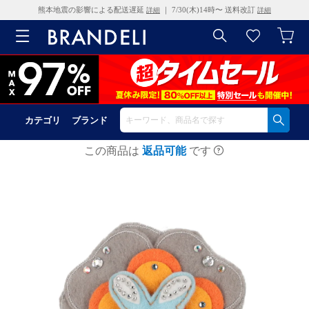
熊本地震の影響による配送遅延
｜ 7/30(木)14時〜 送料改訂
詳細
詳細
カテゴリ
ブランド
この商品は
返品可能
です