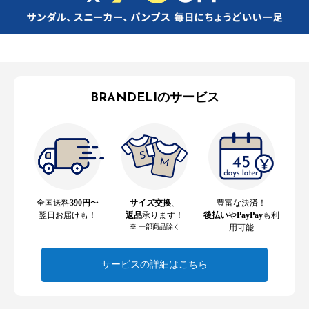
BRANDELIのサービス
全国送料
390円
〜
サイズ交換
、
豊富な決済！
翌日お届けも！
返品
承ります！
後払い
や
PayPay
も利
※ 一部商品除く
用可能
サービスの詳細はこちら