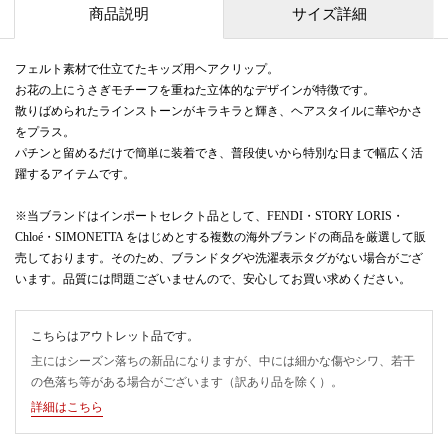
商品説明
サイズ詳細
フェルト素材で仕立てたキッズ用ヘアクリップ。
お花の上にうさぎモチーフを重ねた立体的なデザインが特徴です。
散りばめられたラインストーンがキラキラと輝き、ヘアスタイルに華やかさ
をプラス。
パチンと留めるだけで簡単に装着でき、普段使いから特別な日まで幅広く活
躍するアイテムです。
※当ブランドはインポートセレクト品として、FENDI・STORY LORIS・
Chloé・SIMONETTA をはじめとする複数の海外ブランドの商品を厳選して販
売しております。そのため、ブランドタグや洗濯表示タグがない場合がござ
います。品質には問題ございませんので、安心してお買い求めください。
こちらはアウトレット品です。
主にはシーズン落ちの新品になりますが、中には細かな傷やシワ、若干
の色落ち等がある場合がございます（訳あり品を除く）。
詳細はこちら