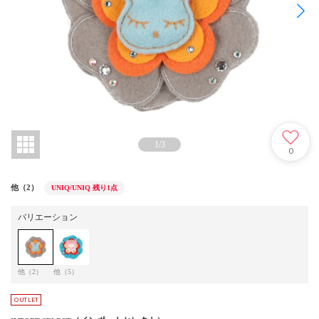
1
/
3
0
他（2）
UNIQ/UNIQ
残り1点
バリエーション
他（2）
他（5）