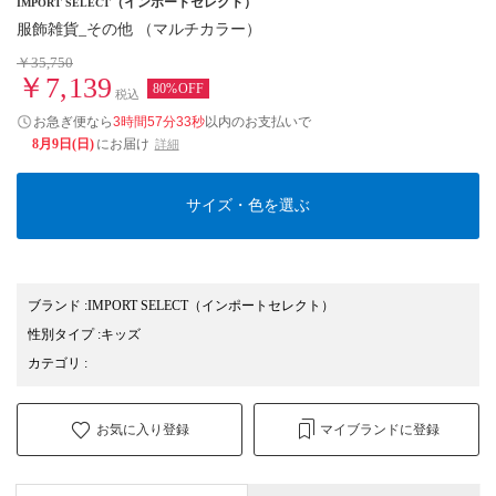
（インポートセレクト）
IMPORT SELECT
服飾雑貨_その他 （マルチカラー）
￥35,750
￥7,139
80%OFF
税込
お急ぎ便なら
3時間57分32秒
以内
のお支払いで
8月9日(日)
にお届け
詳細
サイズ・色を選ぶ
ブランド
:
IMPORT SELECT
（インポートセレクト）
性別タイプ
:
キッズ
カテゴリ
:
お気に入り登録
マイブランドに登録