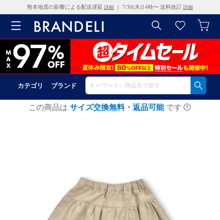
熊本地震の影響による配送遅延
｜ 7/30(木)14時〜 送料改訂
詳細
詳細
カテゴリ
ブランド
この商品は
サイズ交換無料・返品可能
です