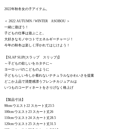
2022年秋冬女の子アイテム。
＜ 2022 AUTUMN / WINTER ASOBOU ＞
一緒に遊ぼう！
子どもの仕事は遊ぶこと。
大好きなモノやコトでエネルギーチャージ！
今年の秋冬は楽しく浮かれてはじけよう！
【SLAP SLIP(スラップ スリップ)】
～子どもの欲しいをカタチに～
ヨーロッパのこどものように
子どもらしい今しか着れないナチュラルなかわいさを提案
どこか上品で清楚感漂うフレンチカジュアルは
いつものコーディネートをさりげなく格上げ
【製品寸法】
90cm:ウエスト22 スカート丈23.5
100cm:ウエスト23 スカート丈26
110cm:ウエスト24 スカート丈28.5
120cm:ウエスト25 スカート丈31.5