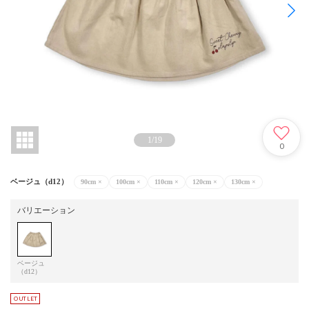
1
/
19
0
ベージュ（d12）
90cm
×
100cm
×
110cm
×
120cm
×
130cm
×
バリエーション
ベージュ
（d12）