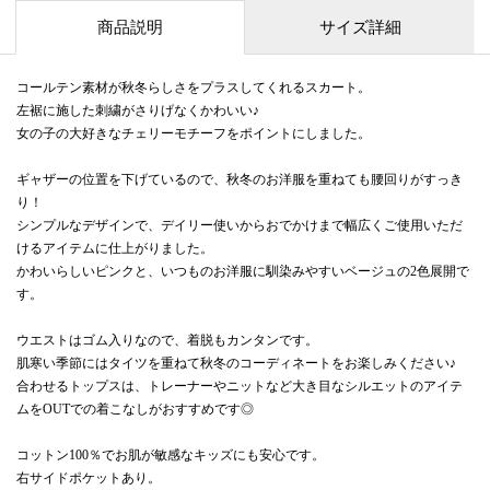
商品説明
サイズ詳細
コールテン素材が秋冬らしさをプラスしてくれるスカート。
左裾に施した刺繍がさりげなくかわいい♪
女の子の大好きなチェリーモチーフをポイントにしました。
ギャザーの位置を下げているので、秋冬のお洋服を重ねても腰回りがすっき
り！
シンプルなデザインで、デイリー使いからおでかけまで幅広くご使用いただ
けるアイテムに仕上がりました。
かわいらしいピンクと、いつものお洋服に馴染みやすいベージュの2色展開で
す。
ウエストはゴム入りなので、着脱もカンタンです。
肌寒い季節にはタイツを重ねて秋冬のコーディネートをお楽しみください♪
合わせるトップスは、トレーナーやニットなど大き目なシルエットのアイテ
ムをOUTでの着こなしがおすすめです◎
コットン100％でお肌が敏感なキッズにも安心です。
右サイドポケットあり。