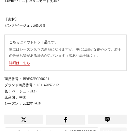
130cm:ウエスト26.5 スカート丈34.5
【素材】
ピンク/ベージュ：綿100％
こちらはアウトレット品です。
主にはシーズン落ちの新品になりますが、中には細かな傷やシワ、若干
の色落ち等がある場合がございます（訳あり品を除く）。
詳細はこちら
商品番号
： BE6978EC000281
ブランド商品番号
： 181147057 d12
色
： ベージュ（d12）
原産国
： 中国
シーズン
： 2022年 秋冬