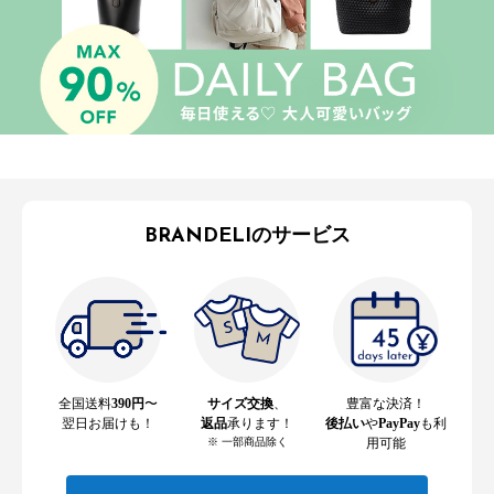
BRANDELIのサービス
全国送料
390円
〜
サイズ交換
、
豊富な決済！
翌日お届けも！
返品
承ります！
後払い
や
PayPay
も利
※ 一部商品除く
用可能