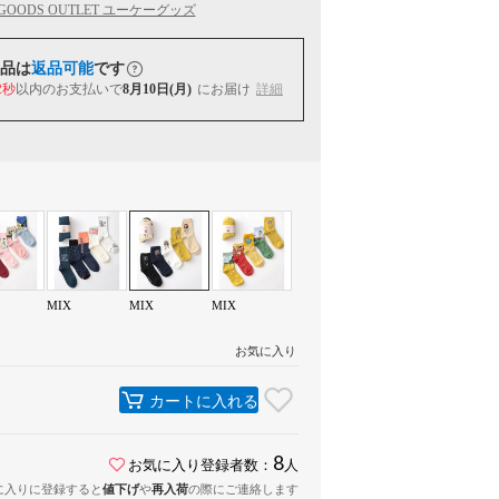
 GOODS OUTLET ユーケーグッズ
品は
返品可能
です
1秒
以内
のお支払いで
8月10日(月)
にお届け
詳細
MIX
MIX
MIX
お気に入り
カートに入れる
8
お気に入り登録者数：
人
に入りに登録すると
値下げ
や
再入荷
の際にご連絡します