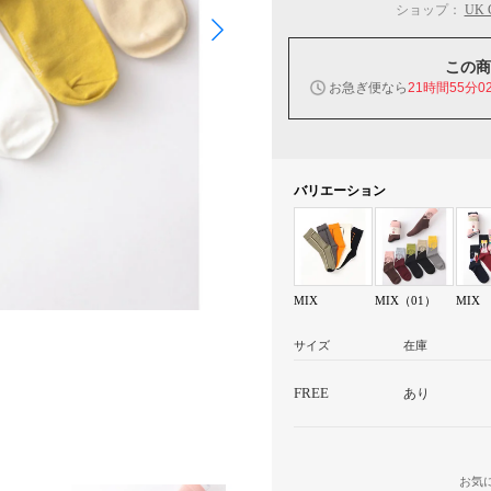
ショップ：
UK
この商
お急ぎ便なら
21時間55分0
バリエーション
MIX
MIX（01）
MIX
サイズ
在庫
FREE
あり
お気