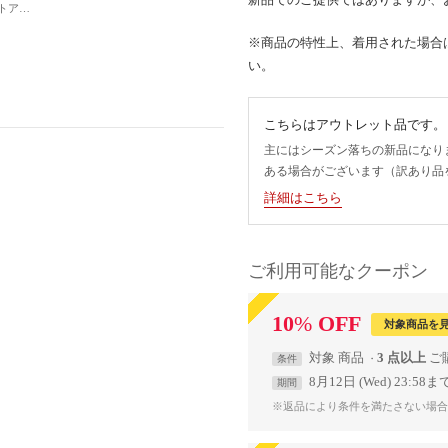
ポップデザイン ショートアンクルソックス5足セット ユニセックス （ベージュ系その他3）
※商品の特性上、着用された場合
い。
こちらはアウトレット品です。
主にはシーズン落ちの新品になり
ある場合がございます（訳あり品
詳細はこちら
ご利用可能なクーポン
10
%
OFF
対象商品を
対象
商品
3 点以上
条件
8月12日 (Wed) 23:58ま
期間
※返品により条件を満たさない場合