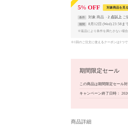
5
%
OFF
対象商品を見
対象
商品
2 点以上
条件
8月12日 (Wed) 23:58ま
期間
※返品により条件を満たさない場合
※1回のご注文に使えるクーポンは1つ
期間限定セール
この商品は期間限定セール対
キャンペーン終了日時
202
商品詳細