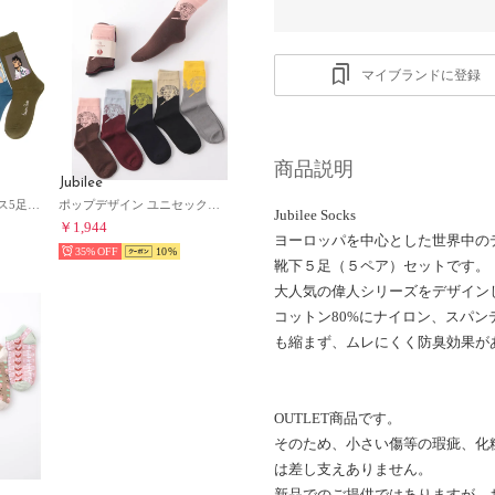
マイブランドに登録
商品説明
Jubilee
ポップデザイン ソックス5足セット ユニセックス （ブルー）
ポップデザイン ユニセックス ソックス5足セット 靴下（MIX）
Jubilee Socks
￥1,944
ヨーロッパを中心とした世界中の
35%
10
靴下５足（５ペア）セットです。
大人気の偉人シリーズをデザイン
コットン80%にナイロン、スパ
も縮まず、ムレにくく防臭効果が
OUTLET商品です。
そのため、小さい傷等の瑕疵、化
は差し支えありません。
新品でのご提供ではありますが、