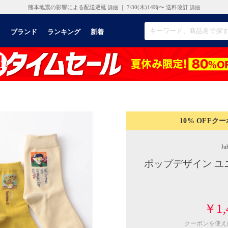
熊本地震の影響による配送遅延
｜ 7/30(木)14時〜 送料改訂
詳細
詳細
リ
ブランド
ランキング
新着
10% OFF
クー
Jub
ポップデザイン ユ
￥1,
クーポンを使