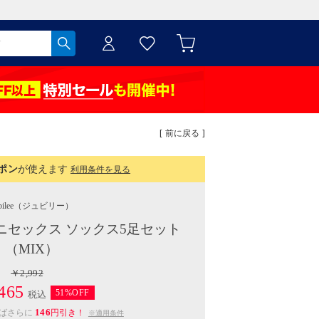
[ 前に戻る ]
ポン
が使えます
利用条件を見る
ilee
（ジュビリー）
ニセックス ソックス5足セット
（MIX）
￥2,992
465
51%OFF
税込
146
えばさらに
円引き！
※適用条件