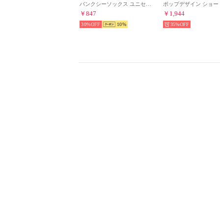
バンクシーソックス ユニセックス （ダークグレー）
￥847
￥1,944
30%
10
35%