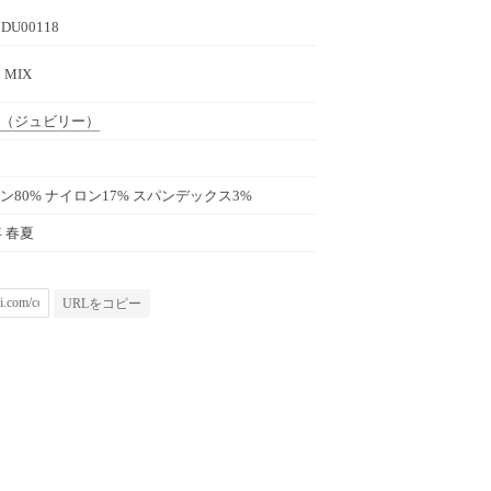
0DU00118
3 MIX
（ジュビリー）
ン80% ナイロン17% スパンデックス3%
年 春夏
URLをコピー