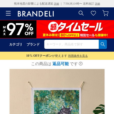
熊本地震の影響による配送遅延
｜ 7/30(木)14時〜 送料改訂
詳細
詳細
カテゴリ
ブランド
10% OFF
クーポン
が使えます
利用条件を見る
この商品は
返品可能
です