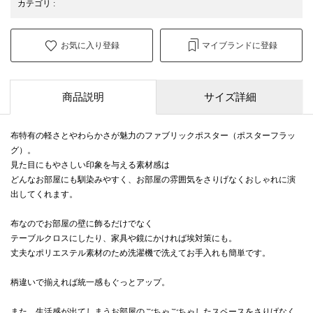
カテゴリ
:
お気に入り登録
マイブランドに登録
商品説明
サイズ詳細
布特有の軽さとやわらかさが魅力のファブリックポスター（ポスターフラッ
グ）。
見た目にもやさしい印象を与える素材感は
どんなお部屋にも馴染みやすく、お部屋の雰囲気をさりげなくおしゃれに演
出してくれます。
布なのでお部屋の壁に飾るだけでなく
テーブルクロスにしたり、家具や鏡にかければ埃対策にも。
丈夫なポリエステル素材のため洗濯機で洗えてお手入れも簡単です。
柄違いで揃えれば統一感もぐっとアップ。
また、生活感が出てしまうお部屋のごちゃごちゃしたスペースをさりげなく