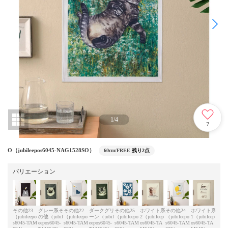
1
/
4
7
O（jubileepos6045-NAG1528SO）
60cm/FREE
残り2点
バリエーション
その他23
グレー系そ
その他22
ダークグリ
その他25
ホワイト系
その他24
ホワイト系
その
（jubileepo
の他（jubil
（jubileepo
ーン（jubil
（jubileepo
2（jubileep
（jubileepo
1（jubileep
（jub
s6045-TAM
eepos6045-
s6045-TAM
eepos6045-
s6045-TAM
os6045-TA
s6045-TAM
os6045-TA
s604