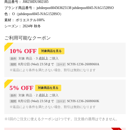
商品番号
： J08250DU002185
ブランド商品番号
： jubileepos604563625138 jubileepos6045-NAG1528SO
色
： O（jubileepos6045-NAG1528SO）
素材
： ポリエステル100%
シーズン
： 2024年 秋冬
ご利用可能なクーポン
10
%
OFF
対象商品を見る
対象
商品
3 点以上
条件
8月12日 (Wed) 23:58まで
SCYH-1236-2608060A
期間
コード
※返品により条件を満たさない場合、割引は無効になります
5
%
OFF
対象商品を見る
対象
商品
2 点以上
条件
8月12日 (Wed) 23:58まで
SCYH-1236-2608060K
期間
コード
※返品により条件を満たさない場合、割引は無効になります
※1回のご注文に使えるクーポンは1つです。注文後の適用はできません。