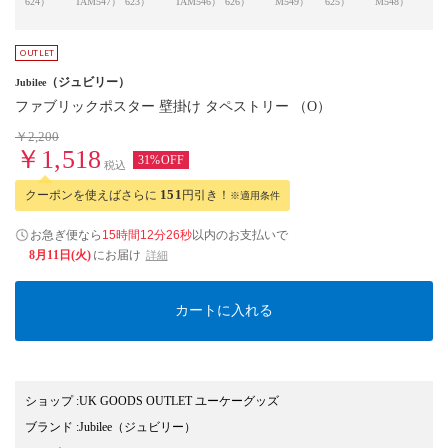
624）
TAM547）
623）
TAM546）
626）
M549）
625）
M548）
628
（ジュビリー）
Jubilee
ファブリックポスター 壁掛け タペストリー （O）
￥2,200
￥1,518
31%OFF
税込
クーポンを使えばさらに
151
円引き！
※適用条件
お急ぎ便なら
15時間12分25秒
以内
のお支払いで
8月11日(火)
にお届け
詳細
カートに入れる
ショップ
:
UK GOODS OUTLET ユーケーグッズ
ブランド
:
Jubilee
（ジュビリー）