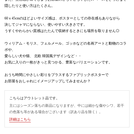
隠したりと使い方はたくさん。
60ｘ45cmのほどよいサイズ感は、ポスターとしての存在感もありながら
決してジャマにならない、使いやすい大きさです。
うすくやわらかい質感はたたんで収納するときにも場所を取りません◎
ウィリアム・モリス、フェルメール、ゴッホなどの名画アートと動物のコラ
ボや、
愛らしい犬や猫、 北欧 韓国風デザインなど・・
お気に入りの一枚がきっと見つかる、豊富なバリエーションです。
おうち時間にやさしい彩りをプラスするファブリックポスターで
お部屋をおしゃれにイメージアップしてみませんか？
こちらはアウトレット品です。
主にはシーズン落ちの新品になりますが、中には細かな傷やシワ、若干
の色落ち等がある場合がございます（訳あり品を除く）。
詳細はこちら