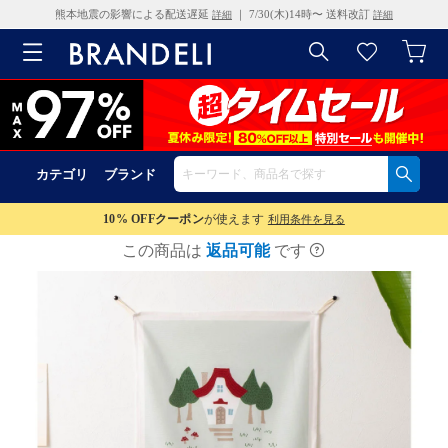
熊本地震の影響による配送遅延
｜ 7/30(木)14時〜 送料改訂
詳細
詳細
カテゴリ
ブランド
10% OFF
クーポン
が使えます
利用条件を見る
この商品は
返品可能
です