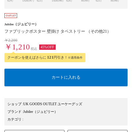
624）
TAM547）
623）
TAM546）
626）
M549）
625）
M548）
628
（ジュビリー）
Jubilee
ファブリックポスター 壁掛け タペストリー （その他21）
￥2,200
￥1,210
45%OFF
税込
クーポンを使えばさらに
121
円引き！
※適用条件
カートに入れる
ショップ
:
UK GOODS OUTLET ユーケーグッズ
ブランド
:
Jubilee
（ジュビリー）
カテゴリ
: