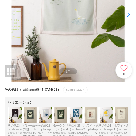
1
/
4
0
その他21（jubileepos6045-TAM622）
60cm/FREE
×
バリエーション
その他23
グレー系そ
その他22
ダークグリ
その他25
ホワイト系
その他24
ホワイト系
その
（jubileepo
の他（jubil
（jubileepo
ーン（jubil
（jubileepo
2（jubileep
（jubileepo
1（jubileep
（jub
s6045-TAM
eepos6045-
s6045-TAM
eepos6045-
s6045-TAM
os6045-TA
s6045-TAM
os6045-TA
s604