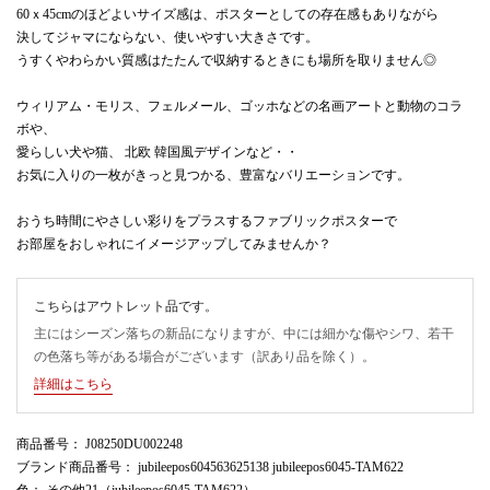
60ｘ45cmのほどよいサイズ感は、ポスターとしての存在感もありながら
決してジャマにならない、使いやすい大きさです。
うすくやわらかい質感はたたんで収納するときにも場所を取りません◎
ウィリアム・モリス、フェルメール、ゴッホなどの名画アートと動物のコラ
ボや、
愛らしい犬や猫、 北欧 韓国風デザインなど・・
お気に入りの一枚がきっと見つかる、豊富なバリエーションです。
おうち時間にやさしい彩りをプラスするファブリックポスターで
お部屋をおしゃれにイメージアップしてみませんか？
こちらはアウトレット品です。
主にはシーズン落ちの新品になりますが、中には細かな傷やシワ、若干
の色落ち等がある場合がございます（訳あり品を除く）。
詳細はこちら
商品番号
： J08250DU002248
ブランド商品番号
： jubileepos604563625138 jubileepos6045-TAM622
色
： その他21（jubileepos6045-TAM622）