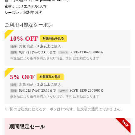
素材
： ポリエステル100%
シーズン
： 2024年 秋冬
ご利用可能なクーポン
10
%
OFF
対象商品を見る
対象
商品
3 点以上
条件
8月12日 (Wed) 23:58まで
SCYH-1236-2608060A
期間
コード
※返品により条件を満たさない場合、割引は無効になります
5
%
OFF
対象商品を見る
対象
商品
2 点以上
条件
8月12日 (Wed) 23:58まで
SCYH-1236-2608060K
期間
コード
※返品により条件を満たさない場合、割引は無効になります
※1回のご注文に使えるクーポンは1つです。注文後の適用はできません。
期間限定セール