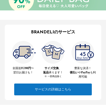
BRANDELIのサービス
全国送料
390円
〜
サイズ交換
、
豊富な決済！
翌日お届けも！
返品
承ります！
後払い
や
PayPay
も利
※ 一部商品除く
用可能
サービスの詳細はこちら