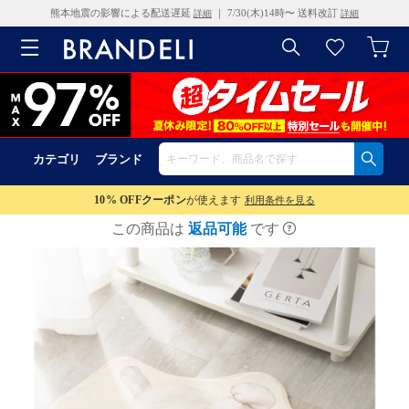
熊本地震の影響による配送遅延
｜ 7/30(木)14時〜 送料改訂
詳細
詳細
カテゴリ
ブランド
10% OFF
クーポン
が使えます
利用条件を見る
この商品は
返品可能
です