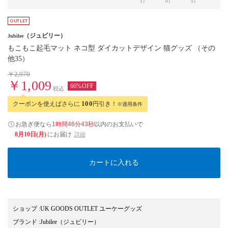
1）
0）
5）
4）
（ジュビリー）
Jubilee
もこもこ起毛マット ネコ型 ダイカットデザイン 猫グッズ （その
他35）
￥2,970
￥1,009
66%OFF
税込
クーポンを使えばさらに
100
円引き！
※適用条件
お急ぎ便なら
1時間46分42秒
以内
のお支払いで
8月10日(月)
にお届け
詳細
カートに入れる
ショップ
:
UK GOODS OUTLET ユーケーグッズ
ブランド
:
Jubilee
（ジュビリー）