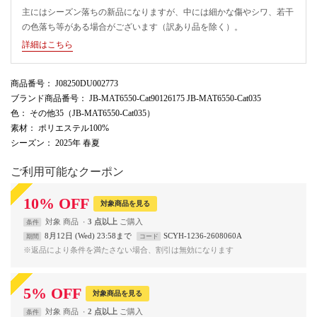
主にはシーズン落ちの新品になりますが、中には細かな傷やシワ、若干
の色落ち等がある場合がございます（訳あり品を除く）。
詳細はこちら
商品番号
： J08250DU002773
ブランド商品番号
： JB-MAT6550-Cat90126175 JB-MAT6550-Cat035
色
： その他35（JB-MAT6550-Cat035）
素材
： ポリエステル100%
シーズン
： 2025年 春夏
ご利用可能なクーポン
10
%
OFF
対象商品を見る
対象
商品
3 点以上
条件
8月12日 (Wed) 23:58まで
SCYH-1236-2608060A
期間
コード
※返品により条件を満たさない場合、割引は無効になります
5
%
OFF
対象商品を見る
対象
商品
2 点以上
条件