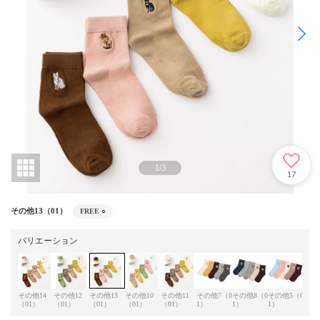
1
/
3
17
その他13（01）
FREE
○
バリエーション
その他14
その他12
その他13
その他10
その他11
その他7（0
その他8（0
その他5（0
その
（01）
（01）
（01）
（01）
（01）
1）
1）
1）
1）