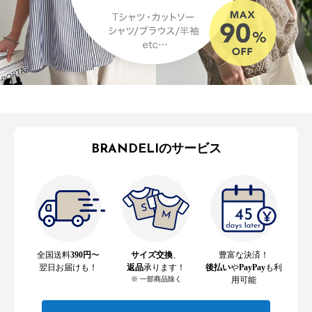
BRANDELIのサービス
全国送料
390円
〜
サイズ交換
、
豊富な決済！
翌日お届けも！
返品
承ります！
後払い
や
PayPay
も利
※ 一部商品除く
用可能