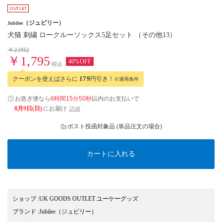
（ジュビリー）
Jubilee
犬猫 刺繍 ロークルーソックス5足セット （その他13）
￥2,992
￥1,795
40%OFF
税込
クーポンを使えばさらに
179
円引き！
※適用条件
お急ぎ便なら
6時間15分49秒
以内
のお支払いで
8月9日(日)
にお届け
詳細
ポスト投函対象品 (単品注文の場合)
カートに入れる
ショップ
:
UK GOODS OUTLET ユーケーグッズ
ブランド
:
Jubilee
（ジュビリー）