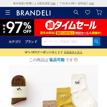
熊本地震の影響による配送遅延
｜ 7/30(木)14時〜 送料改訂
詳細
詳細
カテゴリ
ブランド
10% OFF
クーポン
が使えます
利用条件を見る
この商品は
返品可能
です