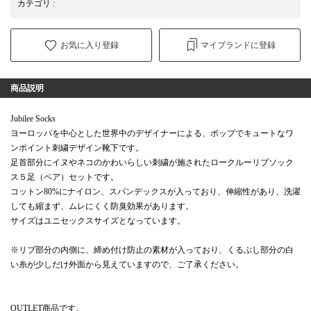
カテゴリ
:
お気に入り登録
マイブランドに登録
商品説明
Jubilee Socks
ヨーロッパを中心とした世界中のデザイナーによる、ポップでキュートなワ
ンポイント刺繍デザイン靴下です。
足首部分にイヌやネコのかわいらしい刺繍が施されたロークルーリブソック
ス５足（ペア）セットです。
コットン80%にナイロン、スパンデックスが入っており、伸縮性があり、洗濯
しても縮まず、ムレにくく防臭効果があります。
サイズはユニセックスサイズとなっています。
※リブ部分の内側に、締め付け防止の素材が入っており、くるぶし部分の白
い糸が少しだけ外面から見えていますので、ご了承ください。
OUTLET商品です。