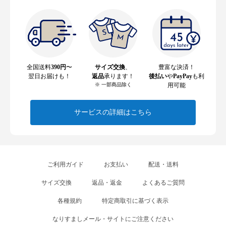
全国送料
390円
〜
サイズ交換
、
豊富な決済！
翌日お届けも！
返品
承ります！
後払い
や
PayPay
も利
※ 一部商品除く
用可能
サービスの詳細はこちら
ご利用ガイド
お支払い
配送・送料
サイズ交換
返品・返金
よくあるご質問
各種規約
特定商取引に基づく表示
なりすましメール・サイトにご注意ください