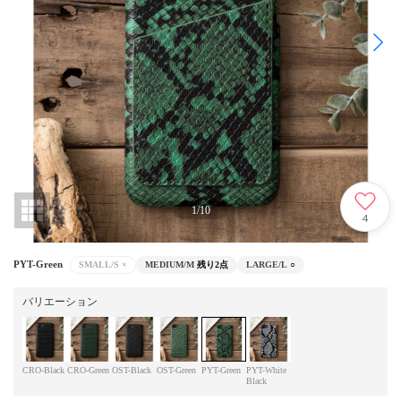
1
/
10
4
PYT-Green
SMALL/S
×
MEDIUM/M
残り2点
LARGE/L
○
バリエーション
CRO-Black
CRO-Green
OST-Black
OST-Green
PYT-Green
PYT-White
Black