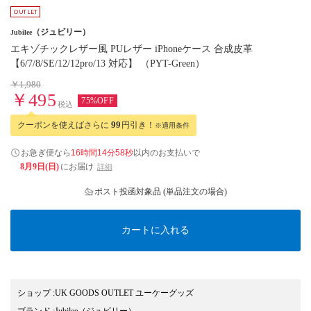
（ジュビリー）
Jubilee
エキゾチックレザー風 PUレザー iPhoneケース 合成皮革
【6/7/8/SE/12/12pro/13 対応】 （PYT-Green）
￥1,980
￥495
75%OFF
税込
クーポンを使えばさらに
99
円引き！
※適用条件
お急ぎ便なら
16時間14分58秒
以内
のお支払いで
8月9日(日)
にお届け
詳細
ポスト投函対象品 (単品注文の場合)
カートに入れる
ショップ
:
UK GOODS OUTLET ユーケーグッズ
ブランド
:
Jubilee
（ジュビリー）