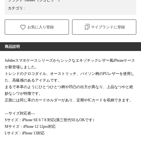
カテゴリ
:
お気に入り登録
マイブランドに登録
商品説明
Jubileeスマホケースシリーズからシックなエキゾチックレザー風iPhoneケース
が新登場しました。
トレンドのクロコダイル、オーストリッチ、パイソン柄のPUレザーを使用し
た、高級感のあるアイテムです。
まるで本革のようにひとつひとつ柄や凹凸の出方が異なり、上品なつやと絶
妙なシワが特徴です。
正面には同じ革のカードホルダーがあり、定期やICカードを収納できます。
---サイズ対応表---
Sサイズ：iPhone SE 6 7 8 対応(第三世代SEもOKです）
Mサイズ：iPhone 12 12pro対応
Lサイズ：iPhone 13対応