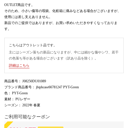
OUTLET商品です。
そのため、小さい傷等の瑕疵、化粧箱に痛みなどある場合がございますが、
使用には差し支えありません。
新品でのご提供ではありますが、お買い求めいただきやすくなっておりま
す。
こちらはアウトレット品です。
主にはシーズン落ちの新品になりますが、中には細かな傷やシワ、若干
の色落ち等がある場合がございます（訳あり品を除く）。
詳細はこちら
商品番号
： J08250DU01089
ブランド商品番号
： jbiphcase66781247 PYT-Green
色
： PYT-Green
素材
： PUレザー
シーズン
： 2022年 春夏
ご利用可能なクーポン