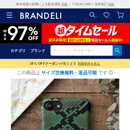
熊本地震の影響による配送遅延
｜ 7/30(木)14時〜 送料改訂
詳細
詳細
カテゴリ
ブランド
20% OFF
クーポン
が使えます
利用条件を見る
この商品は
サイズ交換無料・返品可能
です