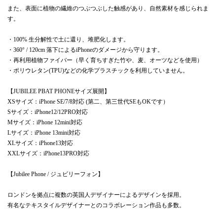
また、表面に植物の繊維のつぶつぶした触感があり、自然素材を感じられま
す。
・100% 生分解性で土に還り、堆肥化します。
・360° / 120cm 落下によるiPhoneのダメージから守ります。
・再利用植物ファイバー（早く育ちすぎた竹や、麦、オーツなどを使用）
・ポリウレタン(TPU)などの化学プラスチックを利用していません。
【JUBILEE PBAT PHONEサイズ展開】
XSサイズ：iPhone SE/7/8対応 (第二、第三世代SEもOKです）
Sサイズ：iPhone12/12PRO対応
Mサイズ：iPhone 12mini対応
Lサイズ：iPhone 13mini対応
XLサイズ：iPhone13対応
XXLサイズ：iPhone13PRO対応
【Jubilee Phone / ジュビリーフォン】
ロンドンを拠点に複数の英国人デザイナーによるデザインを採用。
有名なテキスタイルデザイナーとのコラボレーション作品も多数。