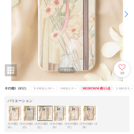
1
/
11
10
その他5（652）
X-SMALL/SS
×
SMALL/S
×
MEDIUM/M
残り1点
LARGE/L
×
バリエーション
その他2（6
その他6（6
その他5（6
その他1（6
その他3（6
その他4（6
34）
53）
52）
29）
37）
38）