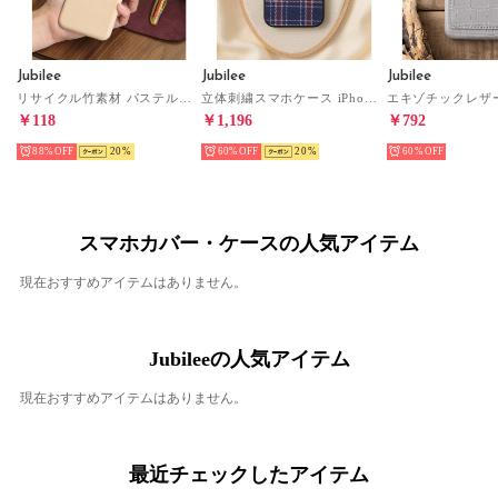
Jubilee
Jubilee
Jubilee
リサイクル竹素材 パステルカラー エコiPhone スマホケース 【11/X/XS/SE/6/7/8/ 対応】 （ベージュ）
立体刺繍スマホケース iPhone PUレザー【6/7/SE/12/12pro/13/13pro 対応】 （ネイビー）
￥118
￥1,196
￥792
88%
20
60%
20
60%
スマホカバー・ケースの人気アイテム
現在おすすめアイテムはありません。
Jubileeの人気アイテム
現在おすすめアイテムはありません。
最近チェックしたアイテム