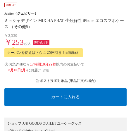
（ジュビリー）
Jubilee
ミュシャデザイン MUCHA PBAT 生分解性 iPhone エコスマホケー
ス （その他5）
￥2,530
￥253
90%OFF
税込
クーポンを使えばさらに
25
円引き！
※適用条件
お急ぎ便なら
17時間19分28秒
以内
のお支払いで
8月10日(月)
にお届け
詳細
ポスト投函対象品 (単品注文の場合)
カートに入れる
ショップ
:
UK GOODS OUTLET ユーケーグッズ
ブランド
:
Jubilee
（ジュビリー）