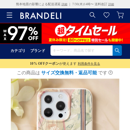
熊本地震の影響による配送遅延
｜ 7/30(木)14時〜 送料改訂
詳細
詳細
カテゴリ
ブランド
10% OFF
クーポン
が使えます
利用条件を見る
この商品は
サイズ交換無料・返品可能
です