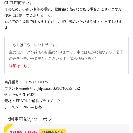
OUTLET商品です。
そのため、小さい傷等の瑕疵、化粧箱に痛みなどある場合がございますが、
使用には差し支えありません。
新品でのご提供ではありますが、お買い求めいただきやすくなっておりま
す。
こちらはアウトレット品です。
主にはシーズン落ちの新品になりますが、中には細かな傷やシワ、若干
の色落ち等がある場合がございます（訳あり品を除く）。
詳細はこちら
商品番号
： J08250DU01175
ブランド商品番号
： jbiphcasePBAT67805554 652
色
： その他5（652）
素材
： PBAT生分解性ブラスチック
シーズン
： 2022年 秋冬
ご利用可能なクーポン
10
%
OFF
対象商品を見る