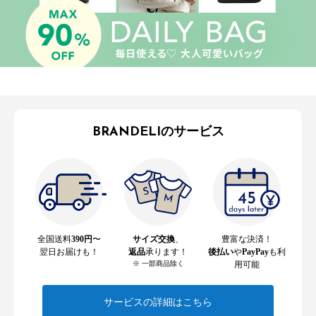
BRANDELIのサービス
全国送料
390円
〜
サイズ交換
、
豊富な決済！
翌日お届けも！
返品
承ります！
後払い
や
PayPay
も利
※ 一部商品除く
用可能
サービスの詳細はこちら