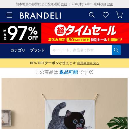
熊本地震の影響による配送遅延
｜ 7/30(木)14時〜 送料改訂
詳細
詳細
カテゴリ
ブランド
10% OFF
クーポン
が使えます
利用条件を見る
この商品は
返品可能
です