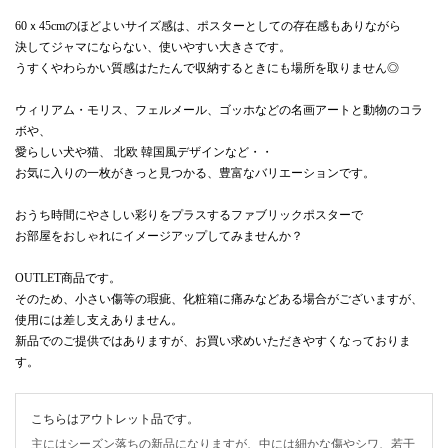
60ｘ45cmのほどよいサイズ感は、ポスターとしての存在感もありながら
決してジャマにならない、使いやすい大きさです。
うすくやわらかい質感はたたんで収納するときにも場所を取りません◎
ウィリアム・モリス、フェルメール、ゴッホなどの名画アートと動物のコラ
ボや、
愛らしい犬や猫、 北欧 韓国風デザインなど・・
お気に入りの一枚がきっと見つかる、豊富なバリエーションです。
おうち時間にやさしい彩りをプラスするファブリックポスターで
お部屋をおしゃれにイメージアップしてみませんか？
OUTLET商品です。
そのため、小さい傷等の瑕疵、化粧箱に痛みなどある場合がございますが、
使用には差し支えありません。
新品でのご提供ではありますが、お買い求めいただきやすくなっておりま
す。
こちらはアウトレット品です。
主にはシーズン落ちの新品になりますが、中には細かな傷やシワ、若干