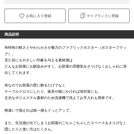
お気に入り登録
マイブランドに登録
商品説明
布特有の軽さとやわらかさが魅力のファブリックポスター（ポスターフラッ
グ）。
見た目にもやさしい印象を与える素材感は
どんなお部屋にも馴染みやすく、お部屋の雰囲気をさりげなくおしゃれに演
出してくれます。
布なのでお部屋の壁に飾るだけでなく
テーブルクロスにしたり、家具や鏡にかければ埃対策にも。
丈夫なポリエステル素材のため洗濯機で洗えてお手入れも簡単です。
柄違いで揃えれば統一感もぐっとアップ。
また、生活感が出てしまうお部屋のごちゃごちゃしたスペースをさりげなく
隠したりと使い方はたくさん。