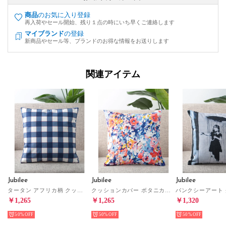
商品
のお気に入り登録
再入荷やセール開始、残り１点の時にいち早くご連絡します
マイブランド
の登録
新商品やセール等、ブランドのお得な情報をお送りします
関連アイテム
Jubilee
Jubilee
Jubilee
タータン アフリカ柄 クッションカバー （ネイビー）
クッションカバー ボタニカルデザイナー （ブルー）
￥1,265
￥1,265
￥1,320
50%
50%
50%