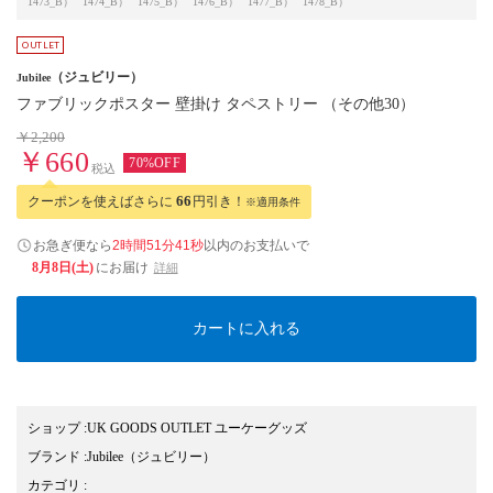
1473_B）
1474_B）
1475_B）
1476_B）
1477_B）
1478_B）
（ジュビリー）
Jubilee
ファブリックポスター 壁掛け タペストリー （その他30）
￥2,200
￥660
70%OFF
税込
クーポンを使えばさらに
66
円引き！
※適用条件
お急ぎ便なら
2時間51分40秒
以内
のお支払いで
8月8日(土)
にお届け
詳細
カートに入れる
ショップ
:
UK GOODS OUTLET ユーケーグッズ
ブランド
:
Jubilee
（ジュビリー）
カテゴリ
: