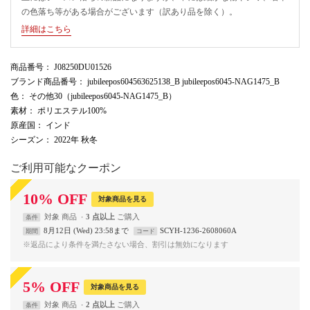
の色落ち等がある場合がございます（訳あり品を除く）。
詳細はこちら
商品番号
： J08250DU01526
ブランド商品番号
： jubileepos604563625138_B jubileepos6045-NAG1475_B
色
： その他30（jubileepos6045-NAG1475_B）
素材
： ポリエステル100%
原産国
： インド
シーズン
： 2022年 秋冬
ご利用可能なクーポン
10
%
OFF
対象商品を見る
対象
商品
3 点以上
条件
8月12日 (Wed) 23:58まで
SCYH-1236-2608060A
期間
コード
※返品により条件を満たさない場合、割引は無効になります
5
%
OFF
対象商品を見る
対象
商品
2 点以上
条件