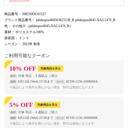
商品番号
： J08250DU01527
ブランド商品番号
： jubileepos604563625138_B jubileepos6045-NAG1476_B
色
： その他31（jubileepos6045-NAG1476_B）
素材
： ポリエステル100%
原産国
： インド
シーズン
： 2022年 秋冬
ご利用可能なクーポン
10
%
OFF
対象商品を見る
対象
商品
3 点以上
条件
8月12日 (Wed) 23:58まで
SCYH-1236-2608060A
期間
コード
※返品により条件を満たさない場合、割引は無効になります
5
%
OFF
対象商品を見る
対象
商品
2 点以上
条件
8月12日 (Wed) 23:58まで
SCYH-1236-2608060K
期間
コード
※返品により条件を満たさない場合、割引は無効になります