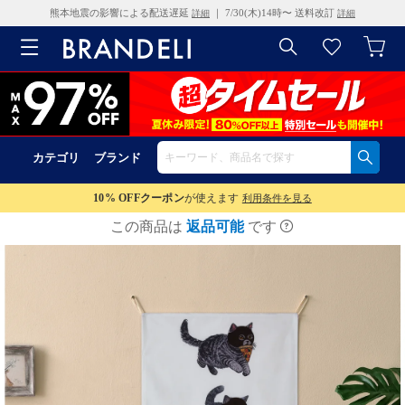
熊本地震の影響による配送遅延
｜ 7/30(木)14時〜 送料改訂
詳細
詳細
カテゴリ
ブランド
10% OFF
クーポン
が使えます
利用条件を見る
この商品は
返品可能
です