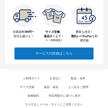
全国送料
390円
〜
サイズ交換
、
豊富な決済！
翌日お届けも！
返品
承ります！
後払い
や
PayPay
も利
※ 一部商品除く
用可能
サービスの詳細はこちら
ご利用ガイド
お支払い
配送・送料
サイズ交換
返品・返金
よくあるご質問
各種規約
特定商取引に基づく表示
なりすましメール・サイトにご注意ください