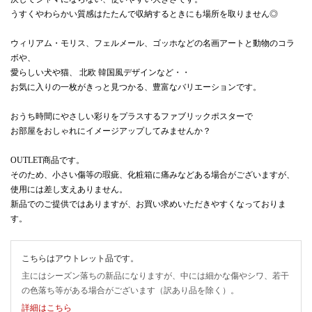
うすくやわらかい質感はたたんで収納するときにも場所を取りません◎
ウィリアム・モリス、フェルメール、ゴッホなどの名画アートと動物のコラ
ボや、
愛らしい犬や猫、 北欧 韓国風デザインなど・・
お気に入りの一枚がきっと見つかる、豊富なバリエーションです。
おうち時間にやさしい彩りをプラスするファブリックポスターで
お部屋をおしゃれにイメージアップしてみませんか？
OUTLET商品です。
そのため、小さい傷等の瑕疵、化粧箱に痛みなどある場合がございますが、
使用には差し支えありません。
新品でのご提供ではありますが、お買い求めいただきやすくなっておりま
す。
こちらはアウトレット品です。
主にはシーズン落ちの新品になりますが、中には細かな傷やシワ、若干
の色落ち等がある場合がございます（訳あり品を除く）。
詳細はこちら