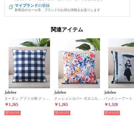
マイブランド
の登録
新商品やセール等、ブランドのお得な情報をお送りします
関連アイテム
Jubilee
Jubilee
Jubilee
タータン アフリカ柄 クッションカバー （ネイビー）
クッションカバー ボタニカルデザイナー （ブルー）
￥1,265
￥1,265
￥1,320
50%
50%
50%