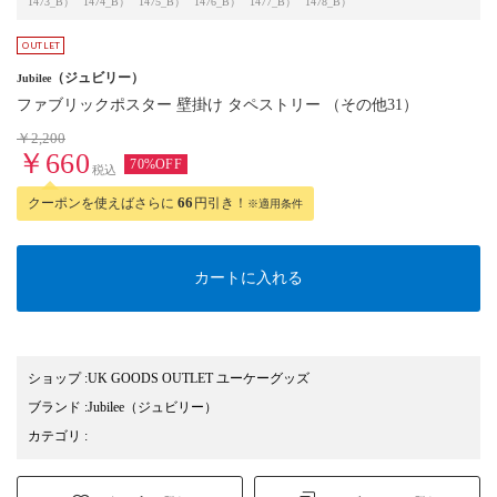
1473_B）
1474_B）
1475_B）
1476_B）
1477_B）
1478_B）
（ジュビリー）
Jubilee
ファブリックポスター 壁掛け タペストリー （その他31）
￥2,200
￥660
70%OFF
税込
クーポンを使えばさらに
66
円引き！
※適用条件
カートに入れる
ショップ
:
UK GOODS OUTLET ユーケーグッズ
ブランド
:
Jubilee
（ジュビリー）
カテゴリ
: