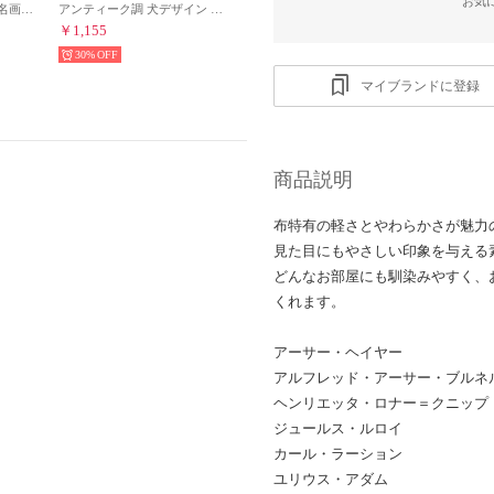
お気
ファブリックポスター 名画アート額縁デザイン （その他12）
アンティーク調 犬デザイン 壁掛けレトロサイン （その他23）
￥1,155
30%
マイブランドに登録
商品説明
布特有の軽さとやわらかさが魅力
見た目にもやさしい印象を与える
どんなお部屋にも馴染みやすく、
くれます。
アーサー・ヘイヤー
アルフレッド・アーサー・ブルネ
ヘンリエッタ・ロナー＝クニップ
ジュールス・ルロイ
カール・ラーション
ユリウス・アダム