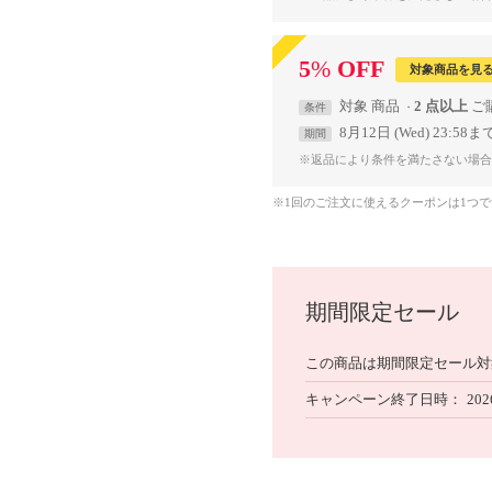
5
%
OFF
対象商品を見
対象
商品
2 点以上
条件
8月12日 (Wed) 23:58ま
期間
※返品により条件を満たさない場合
※1回のご注文に使えるクーポンは1つ
期間限定セール
この商品は期間限定セール対
キャンペーン終了日時
202