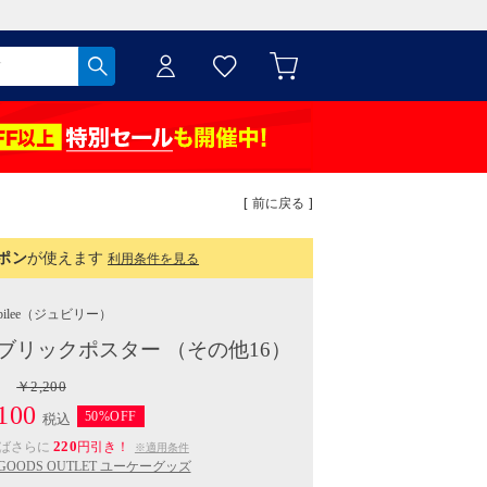
[ 前に戻る ]
ポン
が使えます
利用条件を見る
ilee
（ジュビリー）
ブリックポスター （その他16）
￥2,200
100
50%OFF
税込
220
えばさらに
円引き！
※適用条件
 GOODS OUTLET ユーケーグッズ