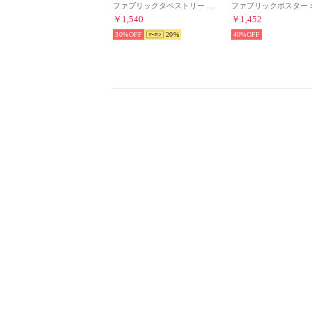
ファブリックタペストリー ハロウィンデザインポスター （その他10）
￥1,540
￥1,452
30%
20
40%