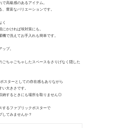
れで高級感のあるアイテム。
る、豊富なバリエーションです。
なく
鏡にかければ埃対策にも。
濯機で洗えてお手入れも簡単です。
アップ。
のごちゃごちゃしたスペースをさりげなく隠した
は、ポスターとしての存在感もありながら
すい大きさです。
収納するときにも場所を取りません◎
スするファブリックポスターで
プしてみませんか？