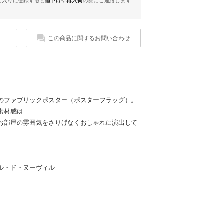
に入りに登録すると
値下げ
や
再入荷
の際にご連絡します
この商品に関するお問い合わせ
のファブリックポスター（ポスターフラッグ）。
素材感は
お部屋の雰囲気をさりげなくおしゃれに演出して
ル・ド・ヌーヴィル