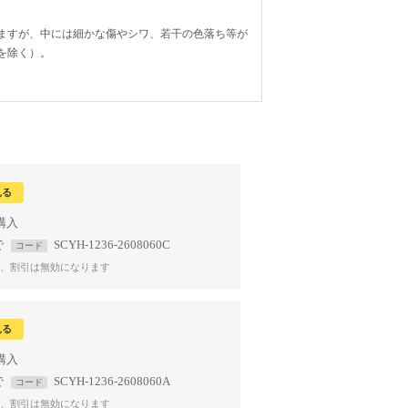
ますが、中には細かな傷やシワ、若干の色落ち等が
を除く）。
見る
で
SCYH-1236-2608060C
コード
、割引は無効になります
見る
で
SCYH-1236-2608060A
コード
、割引は無効になります