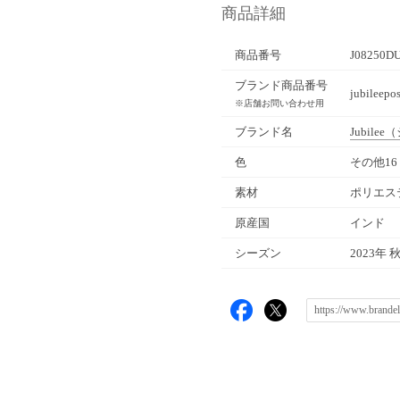
商品詳細
商品番号
J08250D
ブランド商品番号
jubileep
※店舗お問い合わせ用
ブランド名
Jubilee
（
色
その他16（j
素材
ポリエス
原産国
インド
シーズン
2023年 