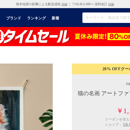
熊本地震の影響による配送遅延
｜ 7/30(木)14時〜 送料改訂
詳細
詳細
リ
ブランド
ランキング
新着
20% OFF
クー
Jub
猫の名画 アートファ
￥1,
クーポンを使
ショップ：
UK