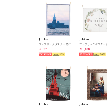
Jubilee
Jubilee
ファブリックポスター 窓に風景デザイン （その他1）
￥572
￥1,100
74%
10
50%
20
Jubilee
Jubilee