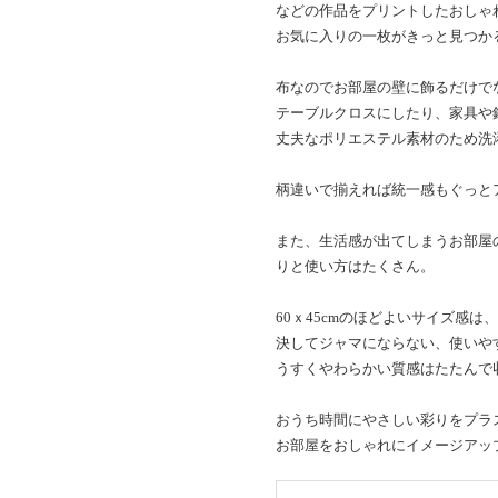
などの作品をプリントしたおしゃ
お気に入りの一枚がきっと見つか
布なのでお部屋の壁に飾るだけで
テーブルクロスにしたり、家具や
丈夫なポリエステル素材のため洗
柄違いで揃えれば統一感もぐっと
また、生活感が出てしまうお部屋
りと使い方はたくさん。
60ｘ45cmのほどよいサイズ感
決してジャマにならない、使いや
うすくやわらかい質感はたたんで
おうち時間にやさしい彩りをプラ
お部屋をおしゃれにイメージアッ