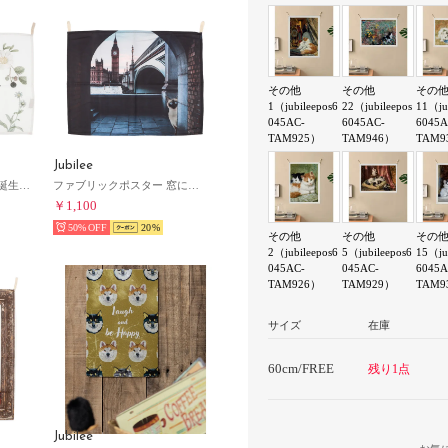
その他
その他
その
1（jubileepos6
22（jubileepos
11（ju
045AC-
6045AC-
6045A
TAM925）
TAM946）
TAM9
Jubilee
ファブリックポスター 誕生日アニバーサリーデザインタペストリー （その他20）
ファブリックポスター 窓に風景と猫デザイン （その他5）
￥1,100
50%
20
その他
その他
その
2（jubileepos6
5（jubileepos6
15（ju
045AC-
045AC-
6045A
TAM926）
TAM929）
TAM9
サイズ
在庫
60cm/FREE
残り1点
Jubilee