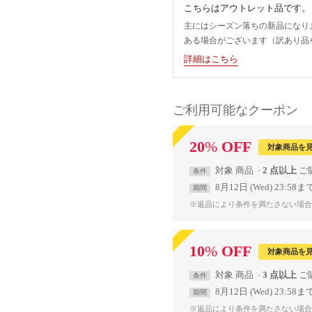
こちらはアウトレット品です。
主にはシーズン落ちの新品になり
ある場合がございます（訳あり品
詳細はこちら
ご利用可能なクーポン
20
%
OFF
対象商品を
対象
商品
2 点以上
条件
8月12日 (Wed) 23:58ま
期間
※返品により条件を満たさない場合
10
%
OFF
対象商品を
対象
商品
3 点以上
条件
8月12日 (Wed) 23:58ま
期間
※返品により条件を満たさない場合