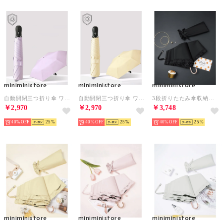
miniministore
miniministore
miniministore
自動開閉三つ折り傘 ワンタッチ晴雨兼用傘 （ラベンダー）
自動開閉三つ折り傘 ワンタッチ晴雨兼用傘 （クリーム）
3段折りたたみ傘収納袋付き耐風晴雨兼用傘 （ブラック）
￥2,970
￥2,970
￥3,748
40%
25
40%
25
40%
25
miniministore
miniministore
miniministore