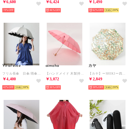
￥6,600
￥6,424
￥1,490
70%
46%
62%
20
VitaFelice
aimoha
カヤ
フリル長傘 日傘/雨傘（晴雨兼用） （WHITE）
【ハンドメイド 木製持ち手 珍しい16本骨 軽量 折りたたみ傘】 （ピンク）
【カヤ】ーSHIKIー四季 春風日傘 晴雨兼用 イエロー系その他
￥4,400
￥3,072
￥2,849
42%
10
30%
30%
20