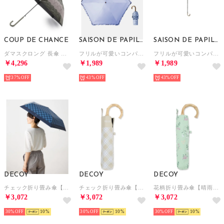
COUP DE CHANCE
SAISON DE PAPILLON
SAISON DE PAPILLON
ダマスクロング 長傘 （チャコールグレー(313)）
フリルが可愛いコンパクト折りたたみ日傘 （パープル）
フリルが可愛いコンパクト折りたたみ日傘 （ブルー）
￥4,296
￥1,989
￥1,989
37%
43%
43%
DECOY
DECOY
DECOY
チェック折り畳み傘【晴雨兼用】【UVカット】【遮熱】【軽量】 （ネイビー）
チェック折り畳み傘【晴雨兼用】【UVカット】【遮熱】【軽量】 （ベージュ）
花柄折り畳み傘【晴雨兼用】【UVカット】【遮熱】【軽量】 （グリーン）
￥3,072
￥3,072
￥3,072
30%
10
30%
10
30%
10