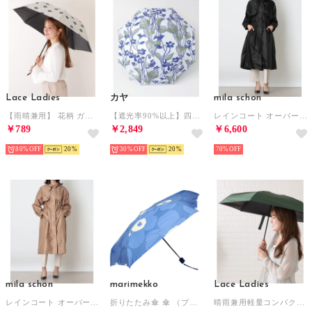
Lace Ladies
カヤ
mila schon
【雨晴兼用】 花柄 ガーリー ドット 折りたたみ傘 （ホワイト）
【遮光率90%以上】四季の春風日傘（晴雨兼用） （バイオレット）
レインコート オーバーサイズコート ロゴ ジャカード モノグラム （ブラック）
￥789
￥2,849
￥6,600
80%
20
30%
20
70%
mila schon
marimekko
Lace Ladies
レインコート オーバーサイズコート ロゴ ジャカード モノグラム （キャメル）
折りたたみ傘 傘 （ブルー×ダークブルー）
晴雨兼用軽量コンパクトミニマル折りたたみ傘 （グリーン）