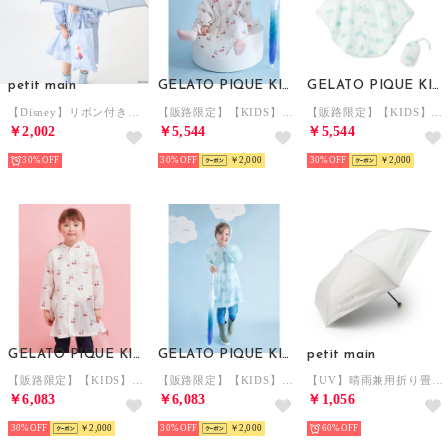
petit main
GELATO PIQUE KIDS & BABY
GELATO PIQUE KIDS & BABY
【Disney】リボン付き傘 （ライト ブルー）
【販路限定】【KIDS】レインポンチョ （PNK）
【販路限定】【KIDS】レインポンチョ （MNT）
￥2,002
￥5,544
￥5,544
30%
30%
￥2,000
30%
￥2,000
GELATO PIQUE KIDS & BABY
GELATO PIQUE KIDS & BABY
petit main
【販路限定】【KIDS】レインコート （PNK）
【販路限定】【KIDS】レインコート （MNT）
【UV】晴雨兼用折り畳み傘/LG （アイボリー）
￥6,083
￥6,083
￥1,056
30%
￥2,000
30%
￥2,000
60%