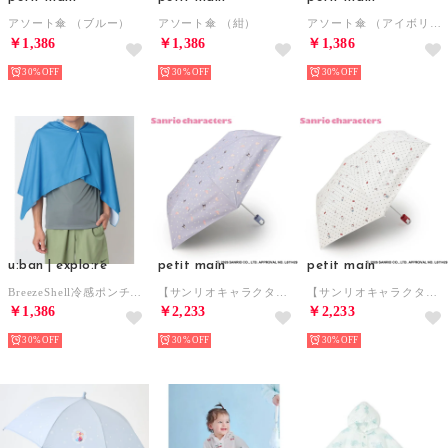
アソート傘 （ブルー）
アソート傘 （紺）
アソート傘 （アイボリー）
￥1,386
￥1,386
￥1,386
30%
30%
30%
u:ban | explo:re
petit main
petit main
BreezeShell冷感ポンチョ （ブルー）
【サンリオキャラクターズ】晴雨兼用折り畳み傘 （ライラック）
【サンリオキャラクターズ】晴雨兼用折り畳み傘 （アイボリー）
￥1,386
￥2,233
￥2,233
30%
30%
30%