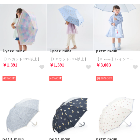
Lycee mine
Lycee mine
petit main
【UVカット99%以上】【軽量】【晴雨兼用】ひっかけられる持ち手の折りたたみ傘【子供服】【キッズ】【女の子】 （マルチ）
【UVカット99%以上】【軽量】【晴雨兼用】ひっかけられる持ち手の折りたたみ傘【子供服】【キッズ】【女の子】 （ライト ブルー）
【Disney】レインコート （ライト ブルー）
￥1,391
￥1,391
￥3,003
NEW
NEW
NEW
45%
45%
30%
petit main
petit main
petit main