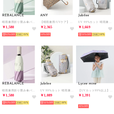
REBALANCE
ANY
Jubilee
晴雨兼用折り畳み傘バイカラー （E）
【晴雨兼用/UVケア】バンブーハンドル折りたたみ傘 （レオパード）
UV 99%カット 晴雨兼用 猫 北欧 タータン デザインなど 軽量コンパクト 折りたたみ日傘 UPF50+ （その他27）
￥1,580
￥2,365
￥1,669
63%
15
50%
31%
10
REBALANCE
Jubilee
Lycee mine
晴雨兼用折り畳み傘バイカラー （C）
UV 99%カット 晴雨兼用 猫 北欧 タータン デザインなど 軽量コンパクト 折りたたみ日傘 UPF50+ （その他19）
【UVカット99%以上】【軽量】【晴雨兼用】ひっかけられる持ち手の折りたたみ傘【子供服】【キッズ】【女の子】 （ラベンダー）
￥1,580
￥1,089
￥1,391
63%
15
55%
10
NEW
45%