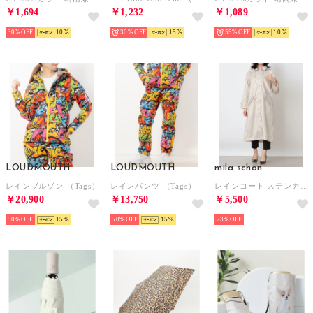
￥1,694
￥1,232
￥1,089
30%
10
30%
15
55%
10
LOUDMOUTH
LOUDMOUTH
mila schon
レインブルゾン （Tags）
レインパンツ （Tags）
レインコート ステンカラーコート ジャカード （ベージュ）
￥20,900
￥13,750
￥5,500
50%
15
50%
15
73%