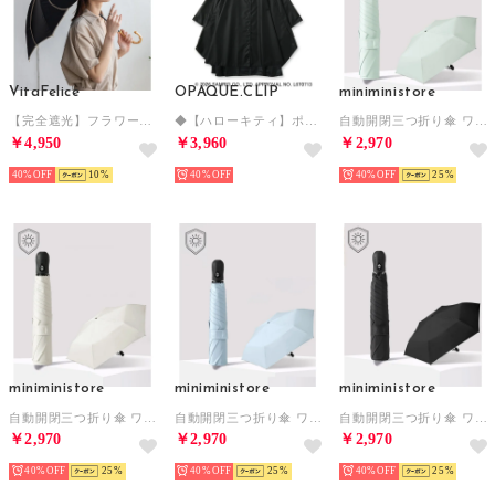
VitaFelice
OPAQUE.CLIP
miniministore
【完全遮光】フラワー日傘 （BLACK）
◆【ハローキティ】ポケッタブルポンチョ （ブラック(019)）
自動開閉三つ折り傘 ワンタッチ晴雨兼用傘 （ミント）
￥4,950
￥3,960
￥2,970
40%
10
40%
40%
25
miniministore
miniministore
miniministore
自動開閉三つ折り傘 ワンタッチ晴雨兼用傘 （オフホワイト）
自動開閉三つ折り傘 ワンタッチ晴雨兼用傘 （ライトブルー）
自動開閉三つ折り傘 ワンタッチ晴雨兼用傘 （ブラック）
￥2,970
￥2,970
￥2,970
40%
25
40%
25
40%
25