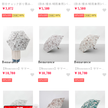
部分チェック折り畳み傘【晴雨兼用】【UVカット】【遮熱】【軽量】 （ネイビー）
[防水/撥水/晴雨兼用]バンブーロゴ刺繍日傘 （ベージュ）
[防水/撥水/晴雨兼用]バンブーロゴ刺繍日傘 （カーキ）
￥3,072
￥5,500
￥5,500
30%
10
50%
10
50%
10
Beaurance
Beaurance
Beaurance
【Beaurance】サマーシールド プリント夢が棲む場所 晴雨兼用傘（折りたたみ） （トープ）
【Beaurance】サマーシールド プリント夢が棲む場所 晴雨兼用傘（折りたたみ） （グレイッシュピンク）
【Beaurance】サマーシールド プリント夢が棲む場所 晴雨兼用傘（折りたたみ） （ペールコーラル）
￥10,780
￥10,780
￥10,780
30%
30%
30%