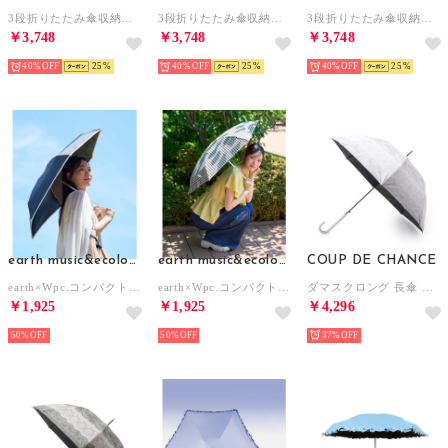
3段折りたたみ傘収納袋付き耐風晴雨兼用傘 （クリーム）
3段折りたたみ傘収納袋付き耐風晴雨兼用傘 （ピンク）
3段折りたたみ傘収納袋付き耐風晴雨兼用傘 （ライトグレー）
￥3,748
￥3,748
￥3,748
40%
25
40%
25
40%
25
earth music&ecology
earth music&ecology
COUP DE CHANCE
earth×Wpc.コンパクト日傘 （ブラック）
earth×Wpc.コンパクト日傘 （ギンガムチェック）
ダマスクロング 長傘 （ラベンダー(380)）
￥1,925
￥1,925
￥4,296
50%
50%
37%