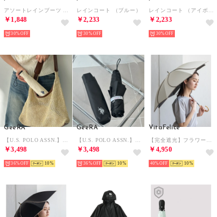
アソートレインブーツ （ブルーグレー）
レインコート （ブルー）
レインコート （アイボリー）
￥1,848
￥2,233
￥2,233
30%
30%
30%
GeeRA
GeeRA
VitaFelice
【U.S. POLO ASSN.】晴雨兼用折りたたみ傘 （アイボリー）
【U.S. POLO ASSN.】晴雨兼用折りたたみ傘 （ブラック）
【完全遮光】フラワー日傘 （IVORY）
￥3,498
￥3,498
￥4,950
36%
10
36%
10
40%
10