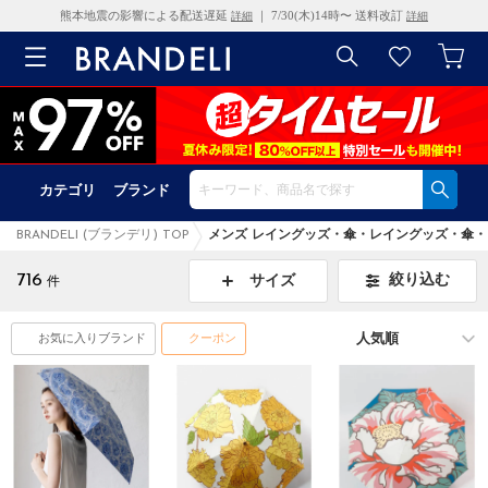
熊本地震の影響による配送遅延
｜ 7/30(木)14時〜 送料改訂
詳細
詳細
カテゴリ
ブランド
BRANDELI (ブランデリ) TOP
メンズ レイングッズ・傘・レイングッズ・傘・
716
絞り込む
サイズ
件
お気に入りブランド
クーポン