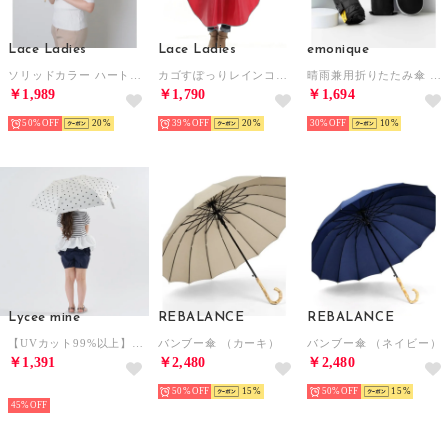
Lace Ladies
Lace Ladies
emonique
ソリッドカラー ハート ハンドル 晴雨兼用 折りたたみ傘 （ピンク）
カゴすぽっりレインコート ポンチョ （レッド）
晴雨兼用折りたたみ傘 日傘 UPF50+ ケース付き （ブラック）
￥1,989
￥1,790
￥1,694
50%
20
39%
20
30%
10
Lycee mine
REBALANCE
REBALANCE
【UVカット99%以上】【軽量】【晴雨兼用】ひっかけられる持ち手の折りたたみ傘【子供服】【キッズ】【女の子】 （アイボリー）
バンブー傘 （カーキ）
バンブー傘 （ネイビー）
￥1,391
￥2,480
￥2,480
NEW
50%
15
50%
15
45%