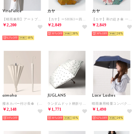
VitaFelice
カヤ
カヤ
【晴雨兼用】アートプリント折りたたみ傘（カラフル/軽量） （PAISLEY）
【カヤ】ーSHIKIー四季 春風日傘 晴雨兼用 イエロー
【カヤ】和の赴き傘 一輪の花日傘 晴雨兼用 その他2
￥2,200
￥2,849
￥2,849
SELECT
30%
20
30%
20
62%
10
aimoha
JUGLANS
Lace Ladies
撥水カバー付け長傘 （オフホワイト）
ランダムドット柄折りたたみ日傘 雨天兼用 （アイボリー）
晴雨兼用軽量コンパクトミニマル折りたたみ傘 （ネイビー）
￥2,148
￥1,771
￥1,490
30%
30%
15
62%
20