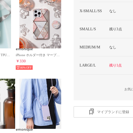
X-SMALL/SS
なし
SMALL/S
残り3点
MEDIUM/M
なし
emonique
iPhone 花柄 ボタニカル TPUスマホケース 【12/12pro/13/13pro/SE対応】 （ブルー系その他）
iPhone ホルダー付き マーブル柄 TPU スマホケース 【12/12pro/13/13pro/SE/SE第二世代対応】 （ピンク）
￥330
LARGE/L
残り1点
80%
お気
マイブランドに登録
emonique