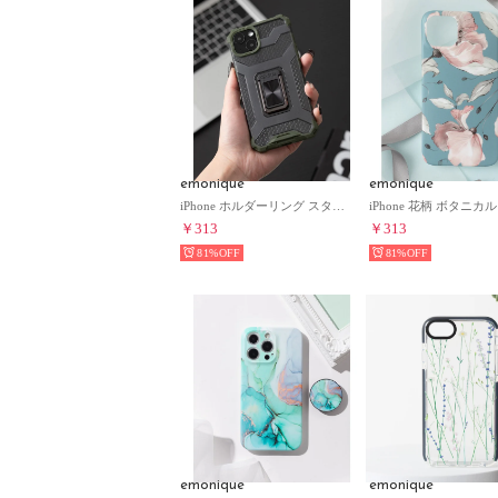
emonique
emonique
iPhone ホルダーリング スタンド付き プロテクト 衝撃分散 スマホケース 【12/12pro/13/13mini/13pro/SE対応】 （アーミー）
￥313
￥313
81%
81%
emonique
emonique