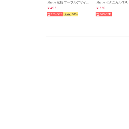
iPhone 花柄 マーブルデザイン ホルダー付き TPU スマホケース 【12/12pro/13/13pro/SE/SE第二世代対応】 （グリーン系その他3）
￥495
￥330
70%
20
80%