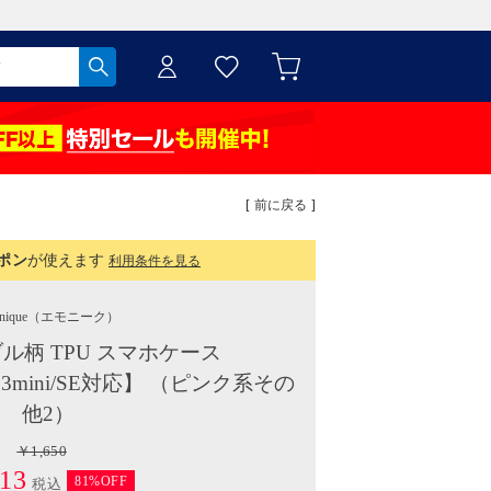
[ 前に戻る ]
ポン
が使えます
利用条件を見る
nique
（エモニーク）
ーブル柄 TPU スマホケース
pro/13mini/SE対応】 （ピンク系その
他2）
￥1,650
13
81%OFF
税込