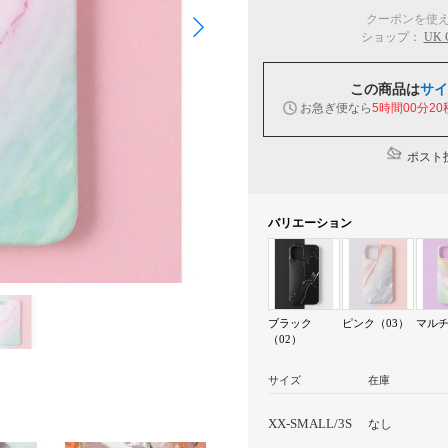
クーポンを使
ショップ：
UK
この商品は
サイ
お急ぎ便なら
5時間00分19
ポスト投
バリエーション
ブラック
ピンク（03）
マルチ
（02）
サイズ
在庫
XX-SMALL/3S
なし