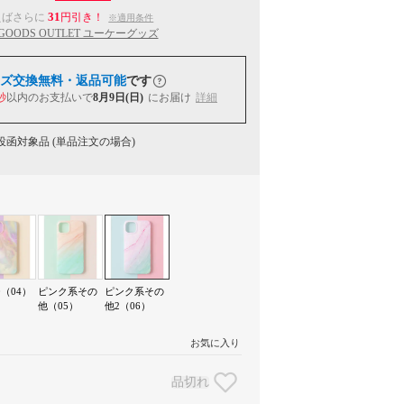
31
えばさらに
円引き！
※適用条件
 GOODS OUTLET ユーケーグッズ
ズ交換無料・返品可能
です
秒
以内
のお支払いで
8月9日(日)
にお届け
詳細
函対象品 (単品注文の場合)
（04）
ピンク系その
ピンク系その
他（05）
他2（06）
お気に入り
品切れ