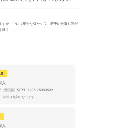
ますが、中には細かな傷やシワ、若干の色落ち等が
を除く）。
見る
で
SCYH-1236-2608060A
コード
、割引は無効になります
る