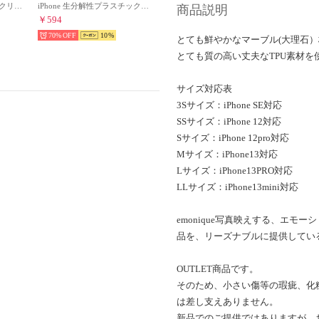
iPhone ボタニカル TPUクリアスマホケース 【se/7/8/11/11pro/12/13/13pro/14/14pro対応】 （クリア7）
iPhone 生分解性プラスチック ストラップ付き スマホケース （パープル）
商品説明
￥594
70%
10
とても鮮やかなマーブル(大理石）
とても質の高い丈夫なTPU素材を
サイズ対応表
3Sサイズ：iPhone SE対応
SSサイズ：iPhone 12対応
Sサイズ：iPhone 12pro対応
Mサイズ：iPhone13対応
Lサイズ：iPhone13PRO対応
LLサイズ：iPhone13mini対応
emonique写真映えする、エ
品を、リーズナブルに提供してい
OUTLET商品です。
そのため、小さい傷等の瑕疵、化
は差し支えありません。
新品でのご提供ではありますが、