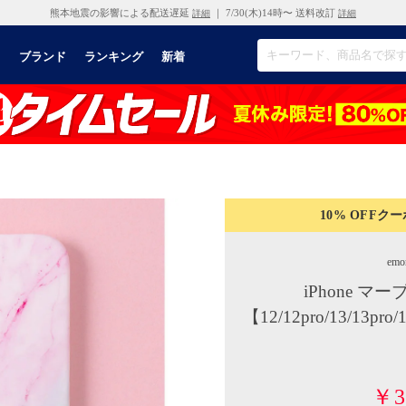
熊本地震の影響による配送遅延
｜ 7/30(木)14時〜 送料改訂
詳細
詳細
リ
ブランド
ランキング
新着
10% OFF
クー
emo
iPhone マ
【12/12pro/13/13
￥3