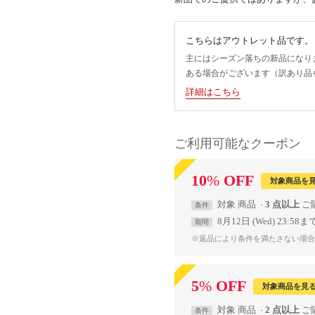
こちらはアウトレット品です。
主にはシーズン落ちの新品になり
ある場合がございます（訳あり品
詳細はこちら
ご利用可能なクーポン
10
%
OFF
対象商品を
対象
商品
3 点以上
条件
8月12日 (Wed) 23:58ま
期間
※返品により条件を満たさない場合
5
%
OFF
対象商品を見
対象
商品
2 点以上
条件