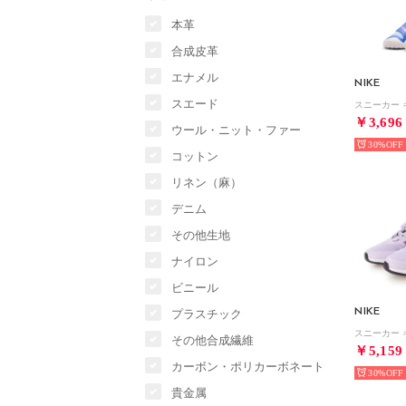
本革
合成皮革
エナメル
NIKE
スエード
￥3,696
ウール・ニット・ファー
30%
コットン
リネン（麻）
デニム
その他生地
ナイロン
ビニール
NIKE
プラスチック
その他合成繊維
￥5,159
カーボン・ポリカーボネート
30%
貴金属