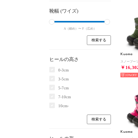
靴幅 (ワイズ)
A（細め）〜
F（広め）
Kuoma
ヒールの高さ
スノーブーツ （
￥16,30
0-3cm
35%
3-5cm
5-7cm
7-10cm
10cm-
Kuoma