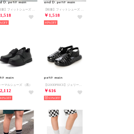
d D. petit main
and D. petit main
【軽量】フィットシューズ （ライト グレー）
【軽量】フィットシューズ （黒）
1,518
￥1,518
%
40%
tit main
petit main
ォーマルシューズ （黒）
【GOODPRICE】ジェリーサンダル （クロ）
2,112
￥616
40%
65%