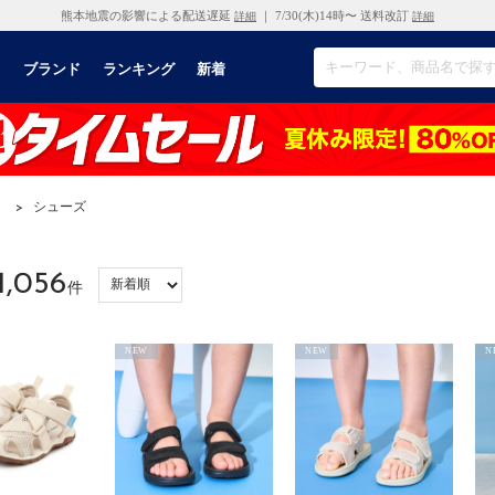
熊本地震の影響による配送遅延
｜ 7/30(木)14時〜 送料改訂
詳細
詳細
リ
ブランド
ランキング
新着
）
>
シューズ
1,056
件
NEW
NEW
N