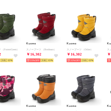
Kuoma
Kuoma
K
ForrestGreen）
スノーブーツ （Bordeaux）
スノーブーツ （Ochre）
スノ
2
￥16,302
￥16,302
￥
15
35%
15
35%
15
Kuoma
Kuoma
K