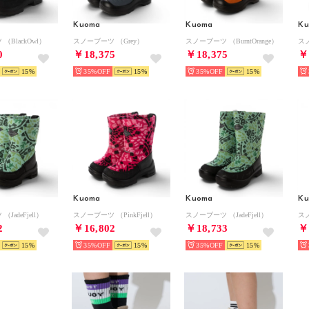
Kuoma
Kuoma
K
（BlackOwl）
スノーブーツ （Grey）
スノーブーツ （BurntOrange）
スノ
0
￥18,375
￥18,375
￥
15
35%
15
35%
15
Kuoma
Kuoma
K
JadeFjell）
スノーブーツ （PinkFjell）
スノーブーツ （JadeFjell）
スノ
2
￥16,802
￥18,733
￥
15
35%
15
35%
15