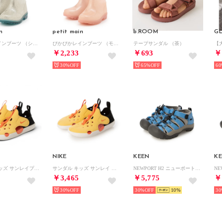
n
petit main
b.ROOM
G
ぴかぴかレインブーツ （シルバー）
ぴかぴかレインブーツ （モデレート ピンク）
テープサンダル （茶）
￥2,233
￥693
￥
30%
65%
60
NIKE
KEEN
K
サンダル キッズ サンレイプロテクト 4 PS HF6277 2025春夏 Nike Sunray Protect 4 アクアシューズ （イエロー）
サンダル キッズ サンレイ プロテクト 4 TD HF6278 Nike Sunray Protect 4 アクアシューズ ベビー （イエロー）
NEWPORT H2 ニューポート エイチツー 1032139 （ライトブルー）
￥3,465
￥5,775
￥
30%
30%
10
30