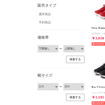
販売タイプ
通常商品
予約商品
New Bala
G578397 （
価格帯
￥3,850
32%
〜
靴サイズ
〜
Bio Fitte
ジュニアスポ
￥1,595
50%