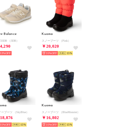
w Balance
Kuoma
733DB （3DB）
スノーブーツ （Pink）
4,290
￥20,020
33%
35%
15
uoma
Kuoma
ーブーツ （SkyBlue）
スノーブーツ （BlueMonster）
18,876
￥16,802
35%
15
35%
15