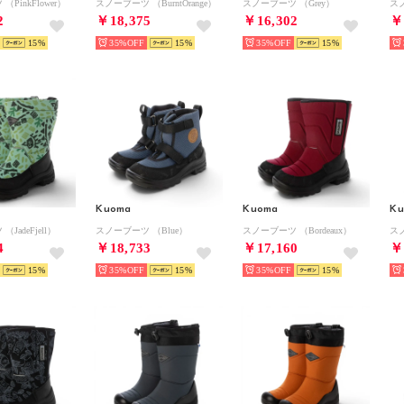
PinkFlower）
スノーブーツ （BurntOrange）
スノーブーツ （Grey）
ス
2
￥18,375
￥16,302
￥
15
35%
15
35%
15
Kuoma
Kuoma
K
JadeFjell）
スノーブーツ （Blue）
スノーブーツ （Bordeaux）
スノ
4
￥18,733
￥17,160
￥
15
35%
15
35%
15