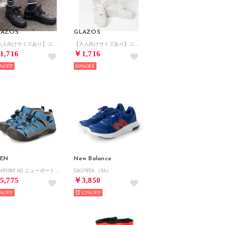
LAZOS
GLAZOS
【大人向けサイズあり】コンフォートスニーカー （クロ）
【大人向けサイズあり】コンフォートスニーカー （シロ）
1,716
￥1,716
%
60%
EEN
New Balance
NEWPORT H2 ニューポート エイチツー 1032146 （ライトブルー）
GK578TA （TA）
5,775
￥3,850
%
32%