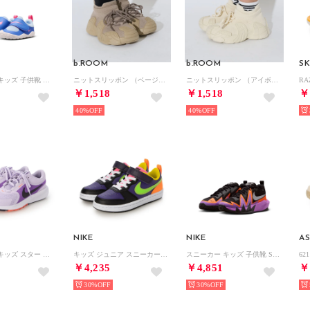
b.ROOM
b.ROOM
SK
スニーカー キッズ 子供靴 スウッシュ 1 エッセンシャル HV5043 402 SWOOSH 1 ESSENTIAL （ブルー）
ニットスリッポン （ベージュ）
ニットスリッポン （アイボリー）
RA
￥1,518
￥1,518
￥
40%
40%
NIKE
NIKE
AS
スニーカー キッズ スター ランナー 5 HF7004 Nike Star Runner 5 ジュニア ランニング ローカット （パープル）
キッズ ジュニア スニーカー コート ボロー LOW リクラフト PS DV5457 （パープル）
スニーカー キッズ 子供靴 S.T. ダイナマイト GS IH2308 003 スポーツ S.T. DYNAMITE （パープル）
￥4,235
￥4,851
￥
30%
30%