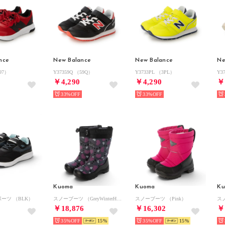
nce
New Balance
New Balance
Ne
397）
Y37359Q （59Q）
Y3733PL （3PL）
Y3
￥4,290
￥4,290
￥
33%
33%
r
Kuoma
Kuoma
K
ーツ （BLK）
スノーブーツ （GreyWinterHeart）
スノーブーツ （Pink）
スノ
￥18,876
￥16,302
￥
35%
15
35%
15