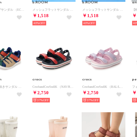
n
b.ROOM
b.ROOM
an
ガードテープサンダル （ECRU(キナリ)）
メッシュフラットサンダル （黒）
メッシュフラットサンダル （アイボリー）
￥1,518
￥1,518
￥
40%
40%
40
n
crocs
crocs
pe
【IFME】水抜きサンダル （マルチ）
CrocbandCrsrSndlK （NAV/RED）
CrocbandCrsrSndlK （BAL/LAV）
フ
￥2,750
￥2,750
￥
37%
37%