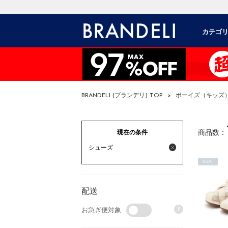
カテゴ
BRANDELI (ブランデリ) TOP
>
ボーイズ（キッズ
現在の条件
商品数：
シューズ
NEW
配送
?
お急ぎ便対象