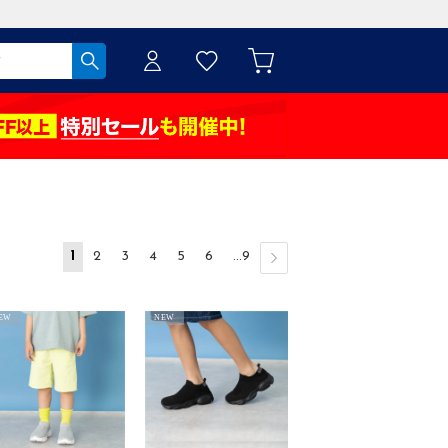
1
2
3
4
5
6
...9
EW
NEW