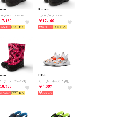
uoma
Kuoma
ーブーツ （PinkOwl）
スノーブーツ （Blue）
17,160
￥17,160
35%
15
35%
15
uoma
NIKE
ーブーツ （PinkFjell）
スニーカー キッズ 子供靴 フレックス ランナー 4 AOP GS IO9506 100 スポーツ FLEX RUNNER 4 （ホワイト）
18,733
￥4,697
35%
15
30%