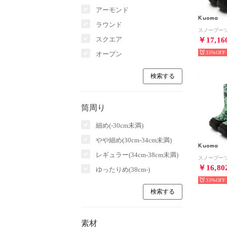
アーモンド
Kuoma
ラウンド
スノーブーツ 
スクエア
￥17,16
35%
オープン
筒周り
細め(-30cm未満)
やや細め(30cm-34cm未満)
Kuoma
レギュラー(34cm-38cm未満)
スノーブーツ （
￥16,80
ゆったりめ(38cm-)
35%
素材