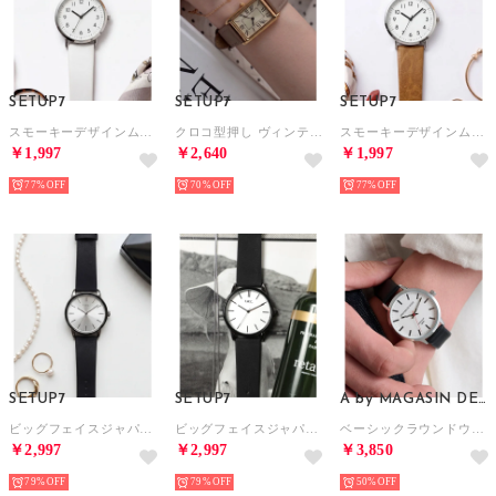
SETUP7
SETUP7
SETUP7
スモーキーデザインムーブメントウォッチ FSC132 FW （ホワイト）
クロコ型押し ヴィンテージアナログウォッチ FW （ベージュ）
スモーキーデザインムーブメントウォッチ FSC132 FW （ブラウン）
￥1,997
￥2,640
￥1,997
77%
70%
77%
SETUP7
SETUP7
A by MAGASIN DE MODE
ビッグフェイスジャパンムーブメントスマートデザインウォッチ FDC105 FW EC限定 （ブラック系その他2）
ビッグフェイスジャパンムーブメントスマートデザインウォッチ FDC105 FW EC限定 （ブラック系その他4）
ベーシックラウンドウォッチ FW （ブラック系その他2）
￥2,997
￥2,997
￥3,850
79%
79%
50%