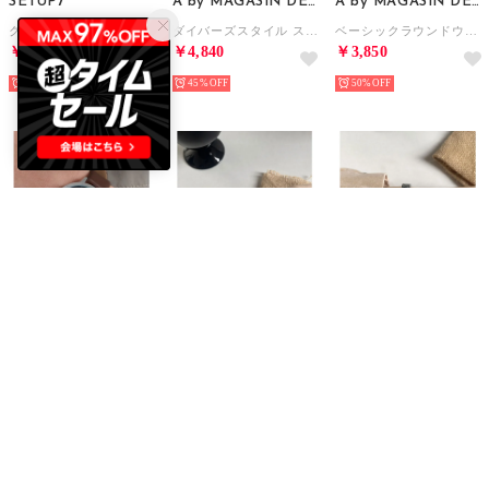
SETUP7
A by MAGASIN DE MODE
A by MAGASIN DE MODE
クロコ型押し ヴィンテージアナログウォッチ FW （ブラック系その他3）
ダイバーズスタイル スチールウォッチ FW （ブラック×シルバー）
ベーシックラウンドウォッチ FW （ブラウン系その他2）
￥2,640
￥4,840
￥3,850
70%
45%
50%
A by MAGASIN DE MODE
miniministore
miniministore
ベーシックラウンドウォッチ FW （ブラウン）
腕時計 レディース リストウォッチ女性用 （シルバー系2（ピンク文字盤））
腕時計 レディース リストウォッチ女性用 （シルバー系3（グリーン文字盤））
￥3,850
￥1,529
￥1,529
50%
40%
25
40%
25