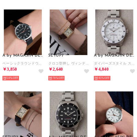
A by MAGASIN DE MODE
SETUP7
A by MAGASIN DE MODE
ベーシックラウンドウォッチ FW （ブラック）
クロコ型押し ヴィンテージアナログウォッチ FW （ダークブラウン系3）
ダイバーズスタイル スチールウォッチ FW （ホワイト×シルバー）
￥3,850
￥2,640
￥4,840
50%
70%
45%