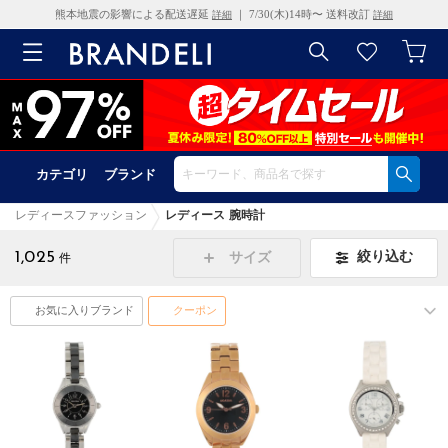
熊本地震の影響による配送遅延
｜ 7/30(木)14時〜 送料改訂
詳細
詳細
カテゴリ
ブランド
レディースファッション
レディース 腕時計
1,025
絞り込む
サイズ
件
お気に入りブランド
クーポン