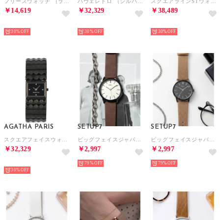
フリーズウォッチ （ライトブルー）
パヴェレトロ （シルバー）
スクエアラインSTウォッチ （ゴールド）
￥14,619
￥32,329
￥38,489
NEW
NEW
NEW
30%
30%
30%
AGATHA PARIS
SETUP7
SETUP7
スクエアフェイスウォッチ （ブラック）
ビッグフェイスジャパンムーブメントスマートデザインウォッチ FDC105 FW EC限定 （ブラウン）
ビッグフェイスジャパンムーブメントスマートデザインウォッチ FDC105 FW EC限定 （ベージュ）
￥32,329
￥2,997
￥2,997
NEW
79%
79%
30%