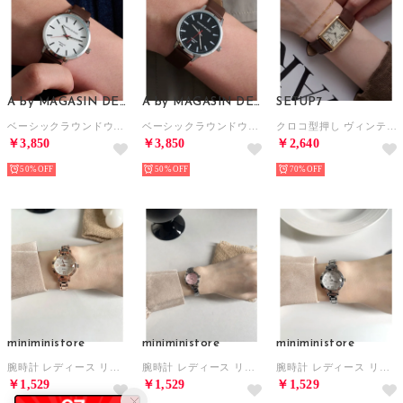
A by MAGASIN DE MODE
A by MAGASIN DE MODE
SETUP7
ベーシックラウンドウォッチ FW （ブラウン系その他2）
ベーシックラウンドウォッチ FW （ブラウン）
クロコ型押し ヴィンテージアナログウォッチ FW （ダークブラウン系3）
￥3,850
￥3,850
￥2,640
50%
50%
70%
miniministore
miniministore
miniministore
腕時計 レディース リストウォッチ女性用 （ゴールド系（ホワイト文字盤））
腕時計 レディース リストウォッチ女性用 （シルバー系2（ピンク文字盤））
腕時計 レディース リストウォッチ女性用 （シルバー系1（ホワイト文字盤））
￥1,529
￥1,529
￥1,529