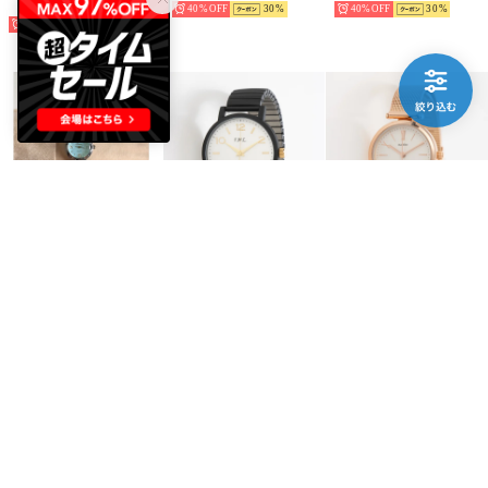
予約
40%
30
40%
30
40%
30
miniministore
SETUP7
SETUP7
腕時計 レディース リストウォッチ女性用 （シルバー系3（グリーン文字盤））
ステンレスビッグフェイスウォッチ DT129p FW （ホワイト）
WPミスティ メッシュバンドウォッチ アナログウォッチ ギフト/プレゼント/クリスマス YM063 FW （ピンク）
￥1,529
￥2,961
￥2,998
40%
30
61%
53%