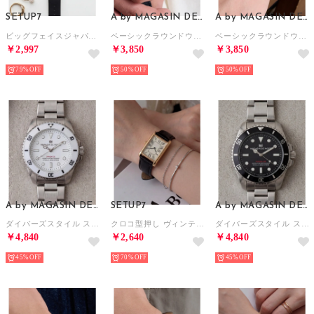
SETUP7
A by MAGASIN DE MODE
A by MAGASIN DE MODE
ビッグフェイスジャパンムーブメントスマートデザインウォッチ FDC105 FW EC限定 （ブラック系その他2）
ベーシックラウンドウォッチ FW （ブラック系その他2）
ベーシックラウンドウォッチ FW （ブラック）
￥2,997
￥3,850
￥3,850
79%
50%
50%
A by MAGASIN DE MODE
SETUP7
A by MAGASIN DE MODE
ダイバーズスタイル スチールウォッチ FW （ホワイト×シルバー）
クロコ型押し ヴィンテージアナログウォッチ FW （ブラック系その他3）
ダイバーズスタイル スチールウォッチ FW （ブラック×シルバー）
￥4,840
￥2,640
￥4,840
45%
70%
45%