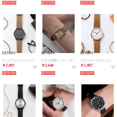
30%
79%
79%
SETUP7
SETUP7
SETUP7
ビッグフェイスジャパンムーブメントスマートデザインウォッチ FDC105 FW EC限定 （ベージュ）
クロコ型押し ヴィンテージアナログウォッチ FW （ベージュ）
スモーキーデザインムーブメントウォッチ FSC132 FW （ブラウン）
￥2,997
￥2,640
￥1,997
79%
70%
77%