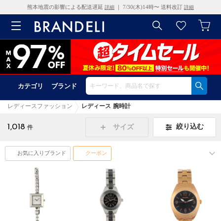
熊本地震の影響による配送遅延
｜ 7/30(木)14時〜 送料改訂
詳細
詳細
カテゴリ
ブランド
レディースファッション
レディース 腕時計
1,018
絞り込む
サイズ
件
お気に入りブランド
クーポン